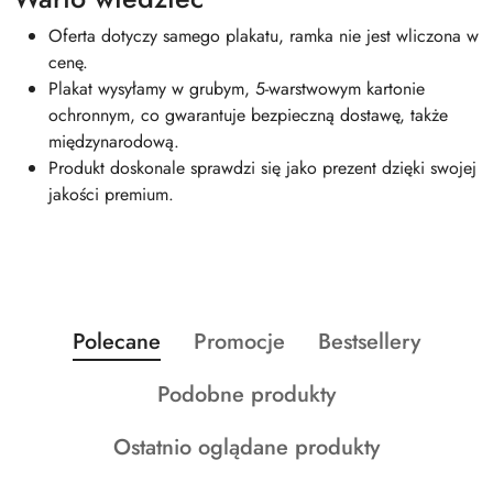
Oferta dotyczy samego plakatu, ramka nie jest wliczona w
cenę.
Plakat wysyłamy w grubym, 5-warstwowym kartonie
ochronnym, co gwarantuje bezpieczną dostawę, także
międzynarodową.
Produkt doskonale sprawdzi się jako prezent dzięki swojej
jakości premium.
Produkty
Produkty
Produkty
Polecane
Promocje
Bestsellery
Pomiń karuzelę produktów
o
o
o
Produkty
Podobne produkty
statusie:
statusie:
statusie:
o
Produkty
Ostatnio oglądane produkty
statusie:
o