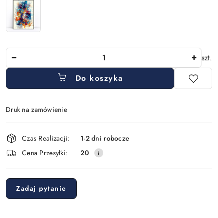
Ilość
szt.
Do koszyka
Druk na zamówienie
Dostępność
Czas Realizacji:
1-2 dni robocze
i
Cena Przesyłki:
20
dostawa
Zadaj pytanie