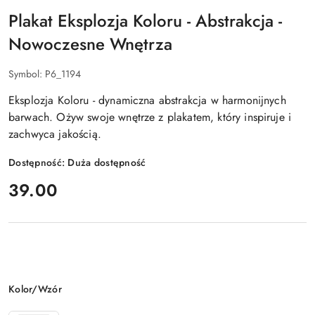
Plakat Eksplozja Koloru - Abstrakcja -
Nowoczesne Wnętrza
Symbol:
P6_1194
Eksplozja Koloru - dynamiczna abstrakcja w harmonijnych
barwach. Ożyw swoje wnętrze z plakatem, który inspiruje i
zachwyca jakością.
Dostępność:
Duża dostępność
cena:
39.00
Wariant
Kolor/Wzór