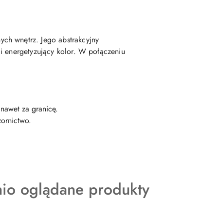
ych wnętrz. Jego abstrakcyjny
i energetyzujący kolor. W połączeniu
nawet za granicę.
zornictwo.
kty
nio oglądane produkty