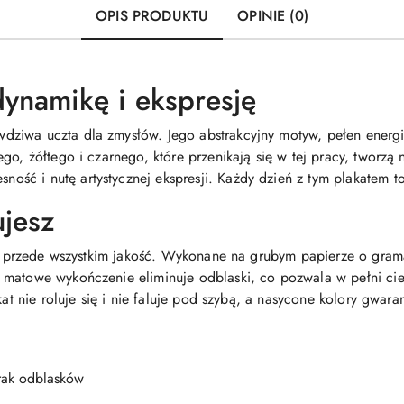
OPIS PRODUKTU
OPINIE (0)
dynamikę i ekspresję
dziwa uczta dla zmysłów. Jego abstrakcyjny motyw, pełen energicz
go, żółtego i czarnego, które przenikają się w tej pracy, tworzą 
ć i nutę artystycznej ekspresji. Każdy dzień z tym plakatem to
ujesz
ale przede wszystkim jakość. Wykonane na grubym papierze o gra
 matowe wykończenie eliminuje odblaski, co pozwala w pełni c
at nie roluje się i nie faluje pod szybą, a nasycone kolory gwarant
rak odblasków