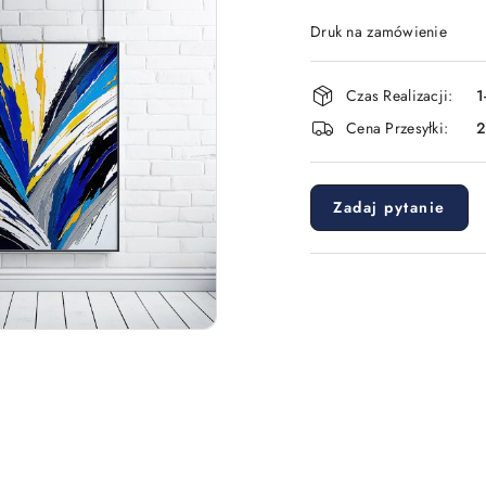
Druk na zamówienie
Dostępność
Czas Realizacji:
1
i
Cena Przesyłki:
dostawa
Zadaj pytanie