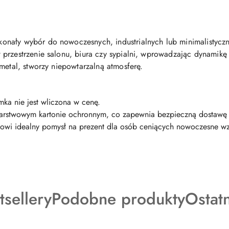
onały wybór do nowoczesnych, industrialnych lub minimalistyczn
przestrzenie salonu, biura czy sypialni, wprowadzając dynamikę 
metal, stworzy niepowtarzalną atmosferę.
mka nie jest wliczona w cenę.
-warstwowym kartonie ochronnym, co zapewnia bezpieczną dostawę 
anowi idealny pomysł na prezent dla osób ceniących nowoczesne w
dukty
Produkty
Produ
tsellery
Podobne produkty
Ostat
o
o