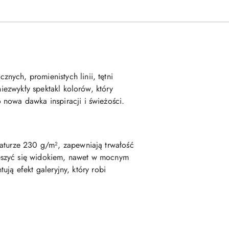
nych, promienistych linii, tętni
niezwykły spektakl kolorów, który
 nowa dawka inspiracji i świeżości.
maturze 230 g/m², zapewniają trwałość
ieszyć się widokiem, nawet w mocnym
ują efekt galeryjny, który robi