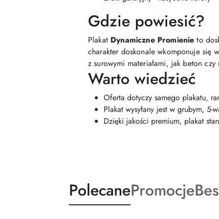
Gdzie powiesić?
Plakat
Dynamiczne Promienie
to dosk
charakter doskonale wkomponuje się w 
z surowymi materiałami, jak beton czy 
Warto wiedzieć
Oferta dotyczy samego plakatu, ra
Plakat wysyłany jest w grubym, 5
Dzięki jakości premium, plakat st
Produkty
Produkty
Pro
Polecane
Promocje
Bes
Pomiń karuzelę produktów
o
o
o