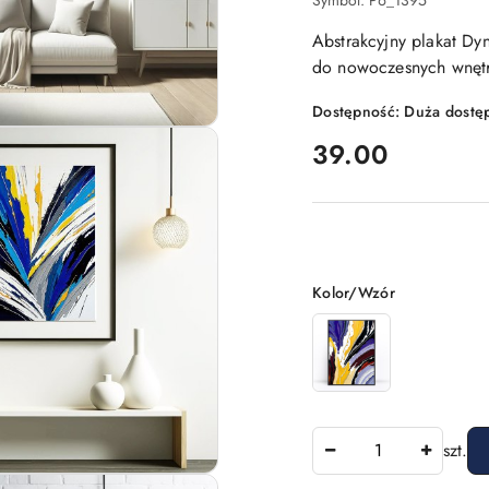
Symbol:
P6_1395
Abstrakcyjny plakat Dyn
do nowoczesnych wnętr
Dostępność:
Duża dostę
cena:
39.00
Wariant
Kolor/Wzór
Ilość
szt.