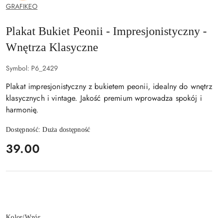
GRAFIKEO
Plakat Bukiet Peonii - Impresjonistyczny -
Wnętrza Klasyczne
Symbol:
P6_2429
Plakat impresjonistyczny z bukietem peonii, idealny do wnętrz
klasycznych i vintage. Jakość premium wprowadza spokój i
harmonię.
Dostępność:
Duża dostępność
cena:
39.00
Wariant
Kolor/Wzór