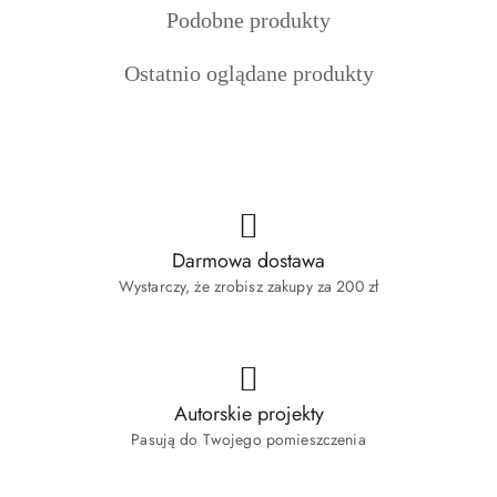
Produkty
Podobne produkty
statusie:
statusie:
statusie:
o
Produkty
Ostatnio oglądane produkty
statusie:
o
statusie:
Darmowa dostawa
Wystarczy, że zrobisz zakupy za 200 zł
Autorskie projekty
Pasują do Twojego pomieszczenia