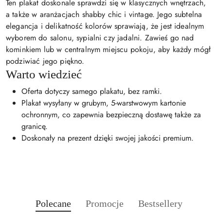
Ten plakat doskonale sprawdzi się w klasycznych wnętrzach,
a także w aranżacjach shabby chic i vintage. Jego subtelna
elegancja i delikatność kolorów sprawiają, że jest idealnym
wyborem do salonu, sypialni czy jadalni. Zawieś go nad
kominkiem lub w centralnym miejscu pokoju, aby każdy mógł
podziwiać jego piękno.
Warto wiedzieć
Oferta dotyczy samego plakatu, bez ramki.
Plakat wysyłany w grubym, 5-warstwowym kartonie
ochronnym, co zapewnia bezpieczną dostawę także za
granicę.
Doskonały na prezent dzięki swojej jakości premium.
Produkty
Produkty
Produkty
Polecane
Promocje
Bestsellery
Pomiń karuzelę produktów
o
o
o