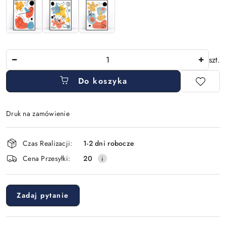
Ilość
szt.
Do koszyka
Druk na zamówienie
Dostępność
Czas Realizacji:
1-2 dni robocze
i
Cena Przesyłki:
20
dostawa
Zadaj pytanie