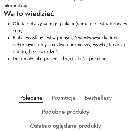
interpretacji.
Warto wiedzieć
Oferta dotyczy samego plakatu (ramka nie jest wliczona w
cenę)
Plakat wysyłany jest w grubym, 5-warstwowym kartonie
ochronnym, który umożliwia bezpieczną wysyłkę także za
granicę bez uszkodzeń
Doskonały jako prezent, dzięki jakości premium
Produkty
Produkty
Produkty
Polecane
Promocje
Bestsellery
Pomiń karuzelę produktów
o
o
o
Produkty
Podobne produkty
statusie:
statusie:
statusie:
o
Produkty
Ostatnio oglądane produkty
statusie: