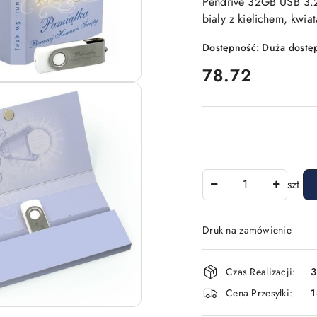
Pendrive 32GB USB 3.2
bialy z kielichem, kwia
Dostępność:
Duża dostę
cena:
78.72
Ilość
szt.
Druk na zamówienie
Dostępność
Czas Realizacji:
3
i
Cena Przesyłki:
dostawa