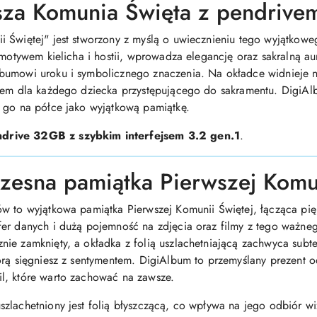
sza Komunia Święta z pendriv
 Świętej" jest stworzony z myślą o uwiecznieniu tego wyjątkoweg
 motywem kielicha i hostii, wprowadza elegancję oraz sakralną au
bumowi uroku i symbolicznego znaczenia. Na okładce widnieje n
tem dla każdego dziecka przystępującego do sakramentu. DigiAl
 go na półce jako wyjątkową pamiątkę.
ndrive 32GB z szybkim interfejsem 3.2 gen.1
.
zesna pamiątka Pierwszej Komun
w to wyjątkowa pamiątka Pierwszej Komunii Świętej, łącząca pię
er danych i dużą pojemność na zdjęcia oraz filmy z tego ważne
ie zamknięty, a okładka z folią uszlachetniającą zachwyca subt
órą sięgniesz z sentymentem. DigiAlbum to przemyślany prezent 
l, które warto zachować na zawsze.
zlachetniony jest folią błyszczącą, co wpływa na jego odbiór wi