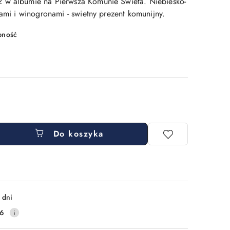
 w albumie na Pierwsza Komunie Swieta. Niebiesko-
tami i winogronami - swietny prezent komunijny.
pność
Do koszyka
 dni
16