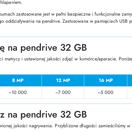
chlapaniem.
umach zastosowane jest w pełni bezpieczne i funkcjonalne zam
 oddziaływania na pendrive. Zastosowana w pamięciach USB pam
się na pendrive 32 GB
ści matrycy i ustawionej jakości zdjęć w komórce/aparacie. Poniżej
8 MP
12 MP
16 MP
~10 000
~7 000
~5 000
sz na pendrive 32 GB
wionej jakości nagrywania. Przybliżone długości zamieściliśmy w 