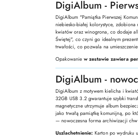
DigiAlbum - Pierw
DigiAlbum "Pamiątka Pierwszej Komunii
niebiesko-białej kolorystyce, zdobiona
kwiatów oraz winogrona, co dodaje al
Świętej", co czyni go idealnym prezen
trwałości, co pozwala na umieszczenie
Opakowanie
w zestawie zawiera pe
DigiAlbum - nowoc
DigiAlbum z motywem kielicha i kwiató
32GB USB 3.2 gwarantuje szybki transf
magnetyczne utrzymuje album bezpieczn
jako trwałą pamiątkę komunijną, po kt
— nowoczesna forma archiwizacji chwi
Uszlachetnienie:
Karton po wydruku us