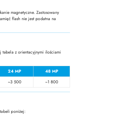
ykanie magnetyczne. Zastosowany
ięć flash nie jest podatna na
 tabela z orientacyjnymi ilościami
24 MP
48 MP
~3 500
~1 800
tabeli poniżej: