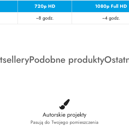
720p HD
1080p Full HD
~8 godz.
~4 godz.
dukty
Produkty
Produ
tsellery
Podobne produkty
Ostat
o
o
tusie:
statusie:
status
Autorskie projekty
Pasują do Twojego pomieszczenia