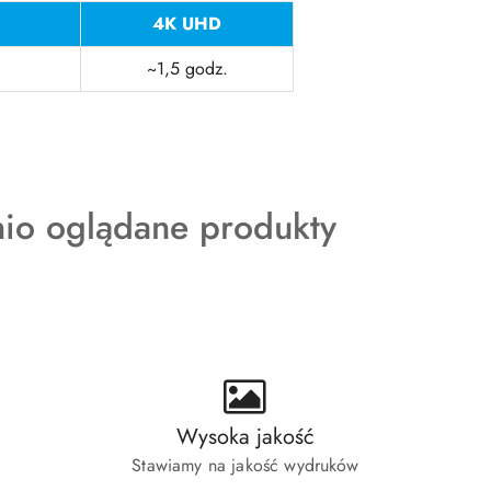
4K UHD
~1,5 godz.
kty
nio oglądane produkty
ie:
Wysoka jakość
Stawiamy na jakość wydruków