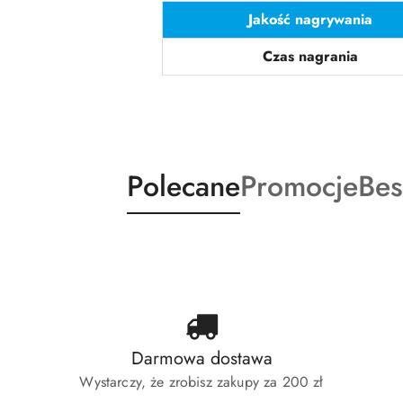
Jakość nagrywania
Czas nagrania
Produkty
Produkty
Pro
Polecane
Promocje
Bes
Pomiń karuzelę produktów
o
o
o
statusie:
statusie:
sta
Darmowa dostawa
Wystarczy, że zrobisz zakupy za 200 zł