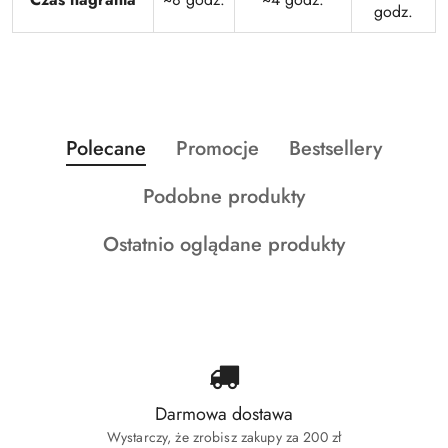
godz.
Produkty
Produkty
Produkty
Polecane
Promocje
Bestsellery
Pomiń karuzelę produktów
o
o
o
Produkty
Podobne produkty
statusie:
statusie:
statusie:
o
Produkty
Ostatnio oglądane produkty
statusie:
o
statusie:
Darmowa dostawa
Wystarczy, że zrobisz zakupy za 200 zł