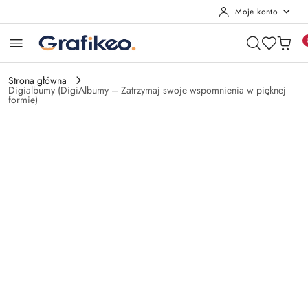
Moje konto
Przejdź do treści głównej
Przejdź do wyszukiwarki
Przejdź do moje konto
Przejdź do menu głównego
Przejdź do opisu produktu
Przejdź do stopki
Strona główna
Digialbumy (DigiAlbumy – Zatrzymaj swoje wspomnienia w pięknej
formie)