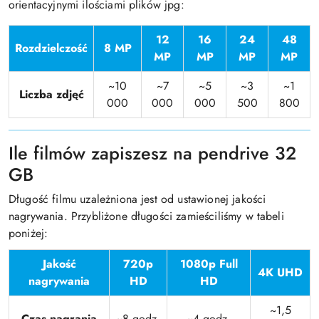
orientacyjnymi ilościami plików jpg:
12
16
24
48
Rozdzielczość
8 MP
MP
MP
MP
MP
~10
~7
~5
~3
~1
Liczba zdjęć
000
000
000
500
800
Ile filmów zapiszesz na pendrive 32
GB
Długość filmu uzależniona jest od ustawionej jakości
nagrywania. Przybliżone długości zamieściliśmy w tabeli
poniżej:
Jakość
720p
1080p Full
4K UHD
nagrywania
HD
HD
~1,5
Czas nagrania
~8 godz.
~4 godz.