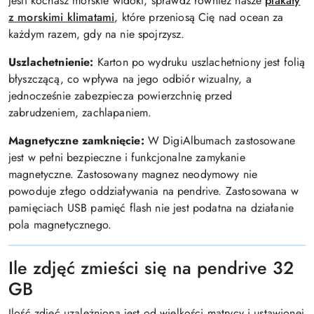
Jeśli kochasz morskie widoki, sprawdź również nasze
plakaty
z morskimi klimatami
, które przeniosą Cię nad ocean za
każdym razem, gdy na nie spojrzysz.
Uszlachetnienie:
Karton po wydruku uszlachetniony jest folią
błyszczącą, co wpływa na jego odbiór wizualny, a
jednocześnie zabezpiecza powierzchnię przed
zabrudzeniem, zachlapaniem.
Magnetyczne zamknięcie:
W DigiAlbumach zastosowane
jest w pełni bezpieczne i funkcjonalne zamykanie
magnetyczne. Zastosowany magnez neodymowy nie
powoduje złego oddziaływania na pendrive. Zastosowana w
pamięciach USB pamięć flash nie jest podatna na działanie
pola magnetycznego.
Ile zdjęć zmieści się na pendrive 32
GB
Ilość zdjęć uzależniona jest od wielkości matrycy i ustawionej