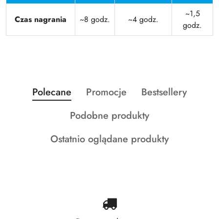
~1,5
Czas nagrania
~8 godz.
~4 godz.
godz.
Produkty
Produkty
Produkty
Polecane
Promocje
Bestsellery
Pomiń karuzelę produktów
o
o
o
Produkty
Podobne produkty
statusie:
statusie:
statusie:
o
Produkty
Ostatnio oglądane produkty
statusie:
o
statusie: