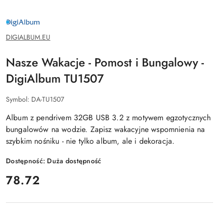
DIGIALBUM.EU
DIGIALBUM.EU
Nasze Wakacje - Pomost i Bungalowy -
DigiAlbum TU1507
Symbol:
DA-TU1507
Album z pendrivem 32GB USB 3.2 z motywem egzotycznych
bungalowów na wodzie. Zapisz wakacyjne wspomnienia na
szybkim nośniku - nie tylko album, ale i dekoracja.
Dostępność:
Duża dostępność
cena:
78.72