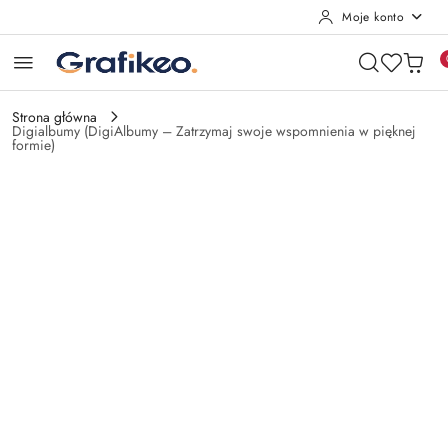
Moje konto
Przejdź do treści głównej
Przejdź do wyszukiwarki
Przejdź do moje konto
Przejdź do menu głównego
Przejdź do opisu produktu
Przejdź do stopki
Strona główna
Digialbumy (DigiAlbumy – Zatrzymaj swoje wspomnienia w pięknej
formie)