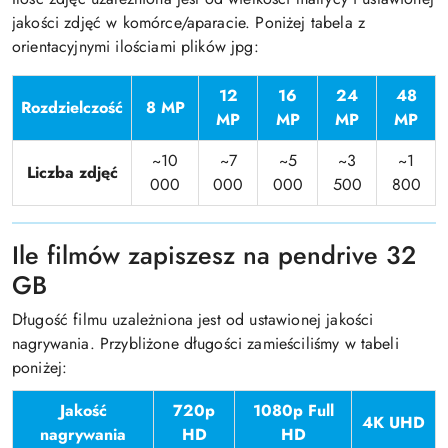
jakości zdjęć w komórce/aparacie. Poniżej tabela z
orientacyjnymi ilościami plików jpg:
12
16
24
48
Rozdzielczość
8 MP
MP
MP
MP
MP
~10
~7
~5
~3
~1
Liczba zdjęć
000
000
000
500
800
Ile filmów zapiszesz na pendrive 32
GB
Długość filmu uzależniona jest od ustawionej jakości
nagrywania. Przybliżone długości zamieściliśmy w tabeli
poniżej:
Jakość
720p
1080p Full
4K UHD
nagrywania
HD
HD