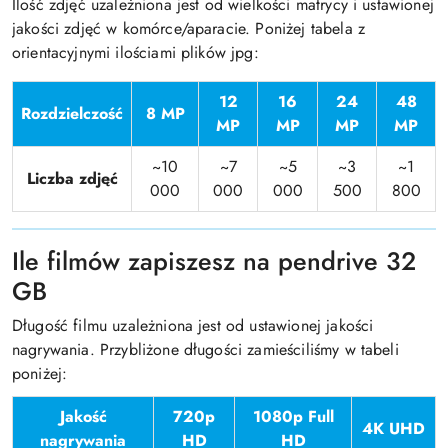
Ilość zdjęć uzależniona jest od wielkości matrycy i ustawionej
jakości zdjęć w komórce/aparacie. Poniżej tabela z
orientacyjnymi ilościami plików jpg:
12
16
24
48
Rozdzielczość
8 MP
MP
MP
MP
MP
~10
~7
~5
~3
~1
Liczba zdjęć
000
000
000
500
800
Ile filmów zapiszesz na pendrive 32
GB
Długość filmu uzależniona jest od ustawionej jakości
nagrywania. Przybliżone długości zamieściliśmy w tabeli
poniżej:
Jakość
720p
1080p Full
4K UHD
nagrywania
HD
HD