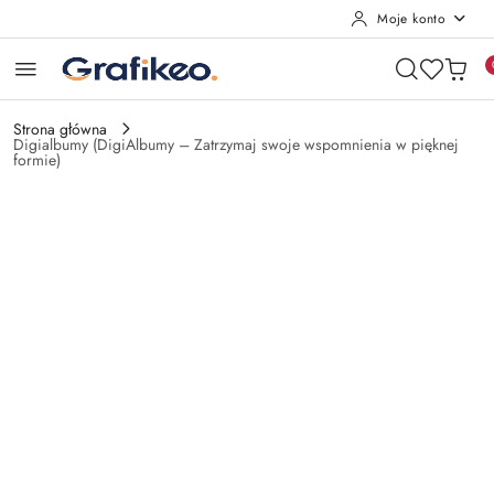
Moje konto
Przejdź do treści głównej
Przejdź do wyszukiwarki
Przejdź do moje konto
Przejdź do menu głównego
Przejdź do opisu produktu
Przejdź do stopki
Strona główna
Digialbumy (DigiAlbumy – Zatrzymaj swoje wspomnienia w pięknej
formie)