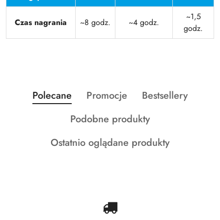
~1,5
Czas nagrania
~8 godz.
~4 godz.
godz.
Produkty
Produkty
Produkty
Polecane
Promocje
Bestsellery
Pomiń karuzelę produktów
o
o
o
Produkty
Podobne produkty
statusie:
statusie:
statusie:
o
Produkty
Ostatnio oglądane produkty
statusie:
o
statusie: