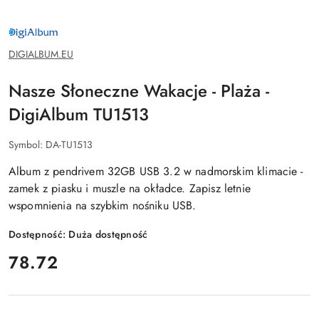
DIGIALBUM.EU
DIGIALBUM.EU
Nasze Słoneczne Wakacje - Plaża -
DigiAlbum TU1513
Symbol:
DA-TU1513
Album z pendrivem 32GB USB 3.2 w nadmorskim klimacie -
zamek z piasku i muszle na okładce. Zapisz letnie
wspomnienia na szybkim nośniku USB.
Dostępność:
Duża dostępność
cena:
78.72