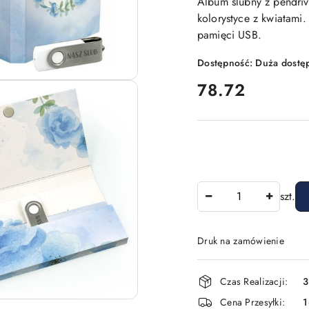
Album ślubny z pendri
kolorystyce z kwiatami
pamięci USB.
Dostępność:
Duża dostę
cena:
78.72
Ilość
szt.
Druk na zamówienie
Dostępność
Czas Realizacji:
3
i
Cena Przesyłki: