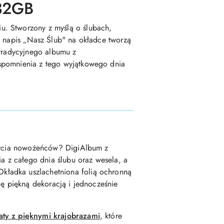
 32GB
u. Stworzony z myślą o ślubach,
i napis „Nasz Ślub" na okładce tworzą
 tradycyjnego albumu z
wspomnienia z tego wyjątkowego dnia
 życia nowożeńców? DigiAlbum z
ia z całego dnia ślubu oraz wesela, a
kładka uszlachetniona folią ochronną
ię piękną dekoracją i jednocześnie
aty z pięknymi krajobrazami
, które