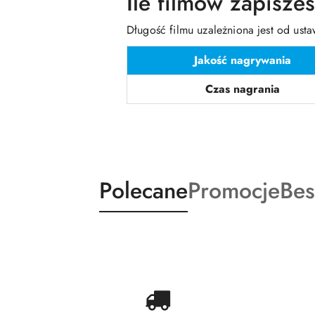
Ile filmów zapisze
Długość filmu uzależniona jest od usta
Jakość nagrywania
Czas nagrania
Produkty
Produkty
Pro
Polecane
Promocje
Bes
Pomiń karuzelę produktów
o
o
o
statusie:
statusie:
sta