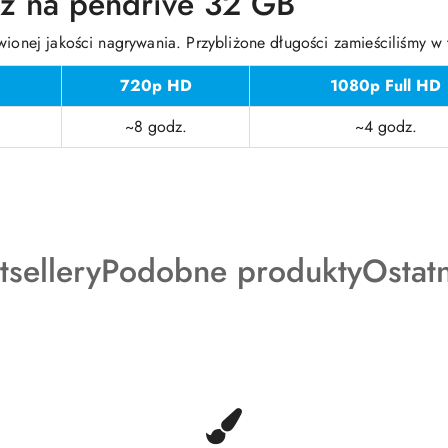
sz na pendrive 32 GB
wionej jakości nagrywania. Przybliżone długości zamieściliśmy w 
720p HD
1080p Full HD
~8 godz.
~4 godz.
dukty
Produkty
Produ
tsellery
Podobne produkty
Ostat
o
o
tusie:
statusie:
status