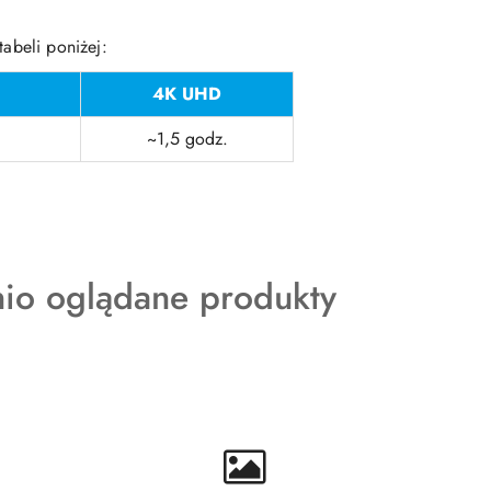
tabeli poniżej:
4K UHD
~1,5 godz.
kty
nio oglądane produkty
ie: