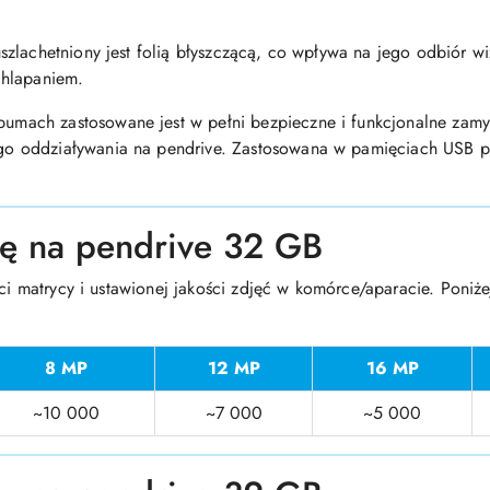
zlachetniony jest folią błyszczącą, co wpływa na jego odbiór wi
chlapaniem.
umach zastosowane jest w pełni bezpieczne i funkcjonalne zam
 oddziaływania na pendrive. Zastosowana w pamięciach USB pam
się na pendrive 32 GB
ści matrycy i ustawionej jakości zdjęć w komórce/aparacie. Poniżej
8 MP
12 MP
16 MP
~10 000
~7 000
~5 000