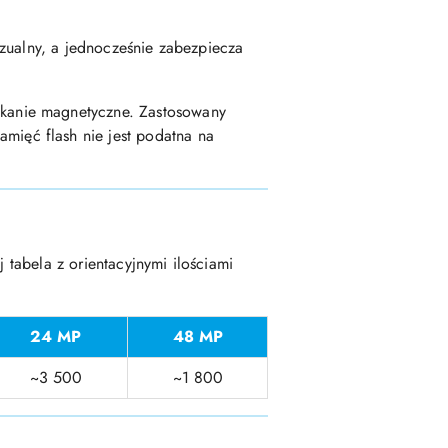
zualny, a jednocześnie zabezpiecza
ykanie magnetyczne. Zastosowany
ięć flash nie jest podatna na
 tabela z orientacyjnymi ilościami
24 MP
48 MP
~3 500
~1 800