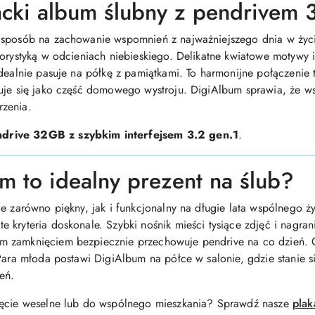
ncki album ślubny z pendrivem
 sposób na zachowanie wspomnień z najważniejszego dnia w życi
lorystyką w odcieniach niebieskiego. Delikatne kwiatowe motywy 
idealnie pasuje na półkę z pamiątkami. To harmonijne połączenie
tuje się jako część domowego wystroju. DigiAlbum sprawia, że 
rzenia.
ndrive 32GB z szybkim interfejsem 3.2 gen.1
.
m to idealny prezent na ślub?
ie zarówno piękny, jak i funkcjonalny na długie lata wspólnego
kryteria doskonale. Szybki nośnik mieści tysiące zdjęć i nagran
 zamknięciem bezpiecznie przechowuje pendrive na co dzień. O
Para młoda postawi DigiAlbum na półce w salonie, gdzie stanie s
eń.
jęcie weselne lub do wspólnego mieszkania? Sprawdź nasze
plak