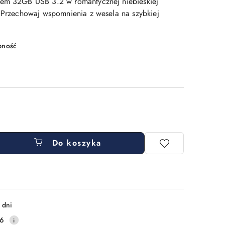
vem 32GB USB 3.2 w romantycznej niebieskiej
. Przechowaj wspomnienia z wesela na szybkiej
pność
Do koszyka
 dni
16