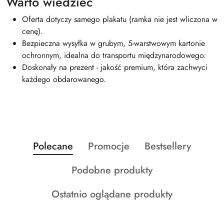
Warto wiedzieć
Oferta dotyczy samego plakatu (ramka nie jest wliczona w
cenę).
Bezpieczna wysyłka w grubym, 5-warstwowym kartonie
ochronnym, idealna do transportu międzynarodowego.
Doskonały na prezent - jakość premium, która zachwyci
każdego obdarowanego.
Produkty
Produkty
Produkty
Polecane
Promocje
Bestsellery
Pomiń karuzelę produktów
o
o
o
Produkty
Podobne produkty
statusie:
statusie:
statusie:
o
Produkty
Ostatnio oglądane produkty
statusie:
o
statusie: