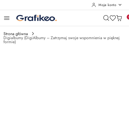
Moje konto
Przejdź do treści głównej
Przejdź do wyszukiwarki
Przejdź do moje konto
Przejdź do menu głównego
Przejdź do opisu produktu
Przejdź do stopki
Strona główna
Digialbumy (DigiAlbumy – Zatrzymaj swoje wspomnienia w pięknej
formie)