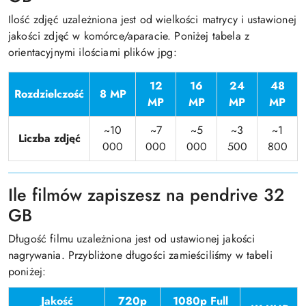
Ilość zdjęć uzależniona jest od wielkości matrycy i ustawionej
jakości zdjęć w komórce/aparacie. Poniżej tabela z
orientacyjnymi ilościami plików jpg:
12
16
24
48
Rozdzielczość
8 MP
MP
MP
MP
MP
~10
~7
~5
~3
~1
Liczba zdjęć
000
000
000
500
800
Ile filmów zapiszesz na pendrive 32
GB
Długość filmu uzależniona jest od ustawionej jakości
nagrywania. Przybliżone długości zamieściliśmy w tabeli
poniżej:
Jakość
720p
1080p Full