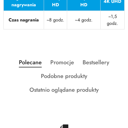
4K UHD
nagrywania
HD
HD
~1,5
Czas nagrania
~8 godz.
~4 godz.
godz.
Produkty
Produkty
Produkty
Polecane
Promocje
Bestsellery
Pomiń karuzelę produktów
o
o
o
Produkty
Podobne produkty
statusie:
statusie:
statusie:
o
Produkty
Ostatnio oglądane produkty
statusie:
o
statusie: