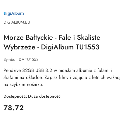
DIGIALBUM.EU
DIGIALBUM.EU
Morze Bałtyckie - Fale i Skaliste
Wybrzeże - DigiAlbum TU1553
Symbol:
DA-TU1553
Pendrive 32GB USB 3.2 w morskim albumie z falami i
skałami na okładce. Zapisz filmy i zdjęcia z letnich wakacji
na szybkim nośniku.
Dostępność:
Duża dostępność
cena:
78.72