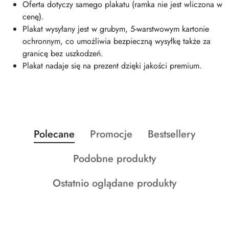
Oferta dotyczy samego plakatu (ramka nie jest wliczona w
cenę).
Plakat wysyłany jest w grubym, 5-warstwowym kartonie
ochronnym, co umożliwia bezpieczną wysyłkę także za
granicę bez uszkodzeń.
Plakat nadaje się na prezent dzięki jakości premium.
Produkty
Produkty
Produkty
Polecane
Promocje
Bestsellery
Pomiń karuzelę produktów
o
o
o
Produkty
Podobne produkty
statusie:
statusie:
statusie:
o
Produkty
Ostatnio oglądane produkty
statusie:
o
statusie: