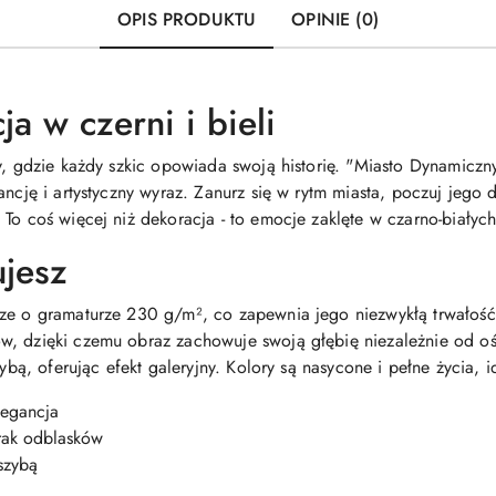
OPIS PRODUKTU
OPINIE (0)
a w czerni i bieli
y, gdzie każdy szkic opowiada swoją historię. "Miasto Dynamiczny
ancję i artystyczny wyraz. Zanurz się w rytm miasta, poczuj jego
To coś więcej niż dekoracja - to emocje zaklęte w czarno-białych
ujesz
rze o gramaturze 230 g/m², co zapewnia jego niezwykłą trwałoś
w, dzięki czemu obraz zachowuje swoją głębię niezależnie od oś
zybą, oferując efekt galeryjny. Kolory są nasycone i pełne życia,
legancja
rak odblasków
 szybą