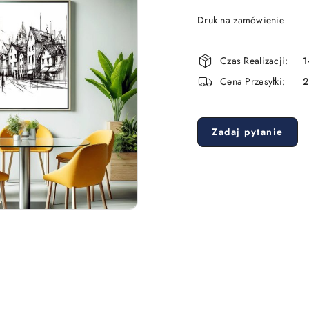
Druk na zamówienie
Dostępność
Czas Realizacji:
1
i
Cena Przesyłki:
dostawa
Zadaj pytanie