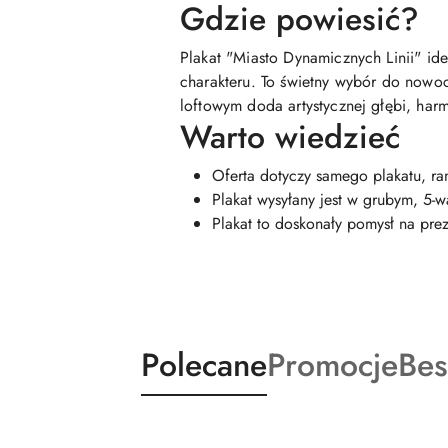
Gdzie powiesić?
Plakat "Miasto Dynamicznych Linii" id
charakteru. To świetny wybór do nowoc
loftowym doda artystycznej głębi, har
Warto wiedzieć
Oferta dotyczy samego plakatu, ra
Plakat wysyłany jest w grubym, 5
Plakat to doskonały pomysł na pr
Produkty
Produkty
Pro
Polecane
Promocje
Bes
Pomiń karuzelę produktów
o
o
o
statusie:
statusie:
sta