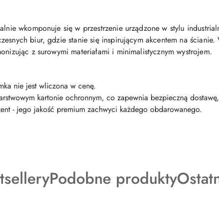
ealnie wkomponuje się w przestrzenie urządzone w stylu industria
zesnych biur, gdzie stanie się inspirującym akcentem na ścianie
monizując z surowymi materiałami i minimalistycznym wystrojem.
mka nie jest wliczona w cenę.
-warstwowym kartonie ochronnym, co zapewnia bezpieczną dostawę
ezent - jego jakość premium zachwyci każdego obdarowanego.
dukty
Produkty
Produ
tsellery
Podobne produkty
Ostat
o
o
tusie:
statusie:
status