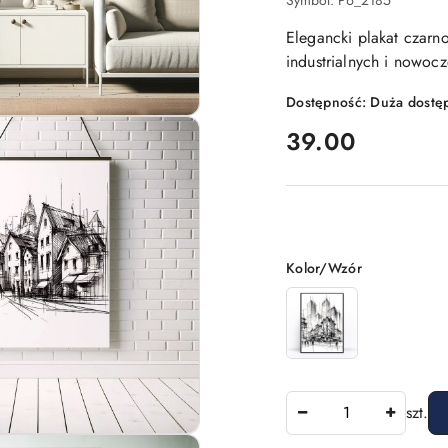
Symbol:
P6_2185
Elegancki plakat czarn
industrialnych i nowoc
Dostępność:
Duża dostę
cena:
39.00
Wariant
Kolor/Wzór
Ilość
szt.