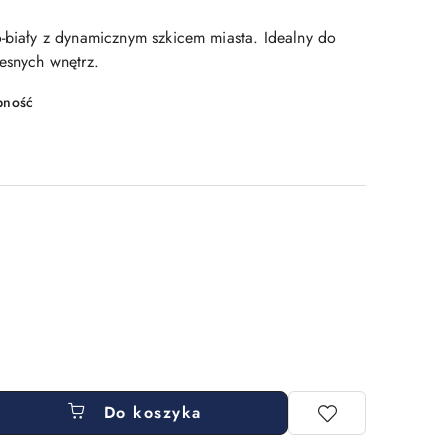
o-biały z dynamicznym szkicem miasta. Idealny do
zesnych wnętrz.
pność
Do koszyka