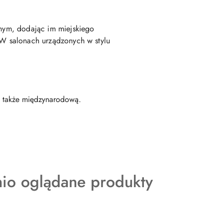
lnym, dodając im miejskiego
. W salonach urządzonych w stylu
, także międzynarodową.
kty
nio oglądane produkty
ie: