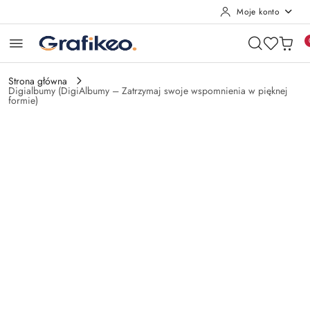
Moje konto
Przejdź do treści głównej
Przejdź do wyszukiwarki
Przejdź do moje konto
Przejdź do menu głównego
Przejdź do opisu produktu
Przejdź do stopki
Strona główna
Digialbumy (DigiAlbumy – Zatrzymaj swoje wspomnienia w pięknej
formie)