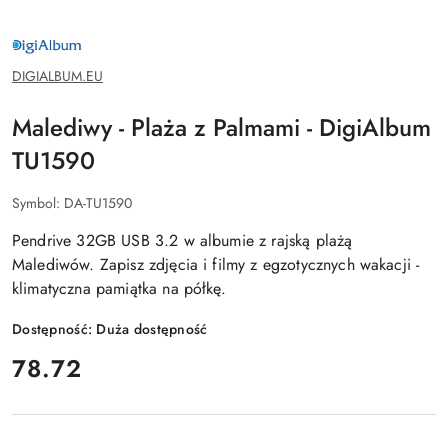
DIGIALBUM.EU
DIGIALBUM.EU
Malediwy - Plaża z Palmami - DigiAlbum
TU1590
Symbol:
DA-TU1590
Pendrive 32GB USB 3.2 w albumie z rajską plażą
Malediwów. Zapisz zdjęcia i filmy z egzotycznych wakacji -
klimatyczna pamiątka na półkę.
Dostępność:
Duża dostępność
cena:
78.72