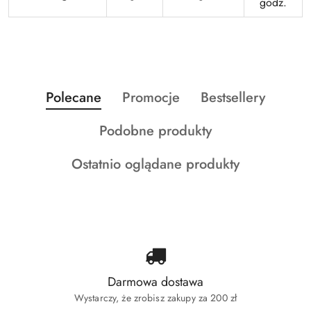
godz.
Produkty
Produkty
Produkty
Polecane
Promocje
Bestsellery
Pomiń karuzelę produktów
o
o
o
Produkty
Podobne produkty
statusie:
statusie:
statusie:
o
Produkty
Ostatnio oglądane produkty
statusie:
o
statusie:
Darmowa dostawa
Wystarczy, że zrobisz zakupy za 200 zł