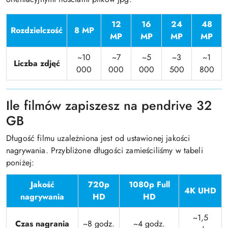
12
16
24
48
Rozdzielczość
8 MP
MP
MP
MP
MP
~10
~7
~5
~3
~1
Liczba zdjęć
000
000
000
500
800
Ile filmów zapiszesz na pendrive 32
GB
Długość filmu uzależniona jest od ustawionej jakości
nagrywania. Przybliżone długości zamieściliśmy w tabeli
poniżej:
Jakość
720p
1080p Full
4K UHD
nagrywania
HD
HD
~1,5
Czas nagrania
~8 godz.
~4 godz.