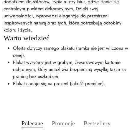
dodatkiem do salonów, sypialni czy biur, gdzie stanie się
centralnym punktem dekoracyjnym. Dzięki swej
uniwersalności, wprowadzi elegancję do przestrzeni
inspirowanych naturą oraz tych, które potrzebują odrobiny
koloru i życia.
Warto wiedzieć
Oferta dotyczy samego plakatu (ramka nie jest wliczona w
cenę).
Plakat wysyłany jest w grubym, 5-warstwowym kartonie
ochronnym, który umożliwia bezpieczną wysyłkę także za
granicę bez uszkodzeń.
Plakat nadaje się na prezent (jakość premium).
Produkty
Produkty
Produkty
Polecane
Promocje
Bestsellery
Pomiń karuzelę produktów
o
o
o