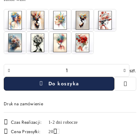
Ilość
szt.
Do koszyka
Druk na zamówienie
Dostępność
Czas Realizacji:
1-2 dni robocze
i
Cena Przesyłki:
20
dostawa