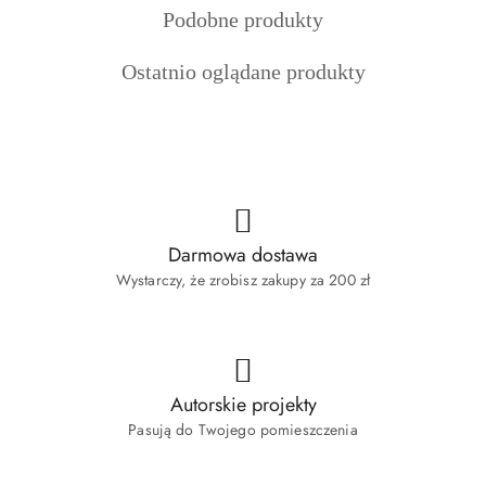
Produkty
Podobne produkty
statusie:
statusie:
statusie:
o
Produkty
Ostatnio oglądane produkty
statusie:
o
statusie:
Darmowa dostawa
Wystarczy, że zrobisz zakupy za 200 zł
Autorskie projekty
Pasują do Twojego pomieszczenia