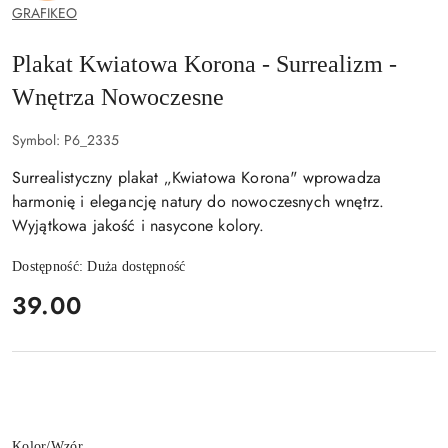
GRAFIKEO
Plakat Kwiatowa Korona - Surrealizm -
Wnętrza Nowoczesne
Symbol:
P6_2335
Surrealistyczny plakat „Kwiatowa Korona" wprowadza
harmonię i elegancję natury do nowoczesnych wnętrz.
Wyjątkowa jakość i nasycone kolory.
Dostępność:
Duża dostępność
cena:
39.00
Wariant
Kolor/Wzór