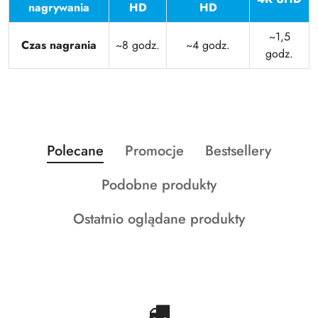
nagrywania
HD
HD
~1,5
Czas nagrania
~8 godz.
~4 godz.
godz.
Produkty
Produkty
Produkty
Polecane
Promocje
Bestsellery
Pomiń karuzelę produktów
o
o
o
Produkty
Podobne produkty
statusie:
statusie:
statusie:
o
Produkty
Ostatnio oglądane produkty
statusie:
o
statusie: