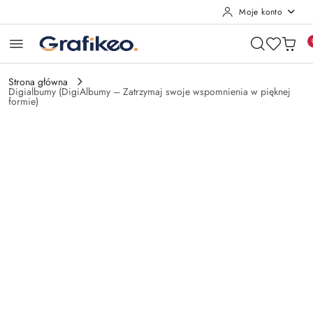
Moje konto
Przejdź do treści głównej
Przejdź do wyszukiwarki
Przejdź do moje konto
Przejdź do menu głównego
Przejdź do opisu produktu
Przejdź do stopki
Strona główna
Digialbumy (DigiAlbumy – Zatrzymaj swoje wspomnienia w pięknej
formie)