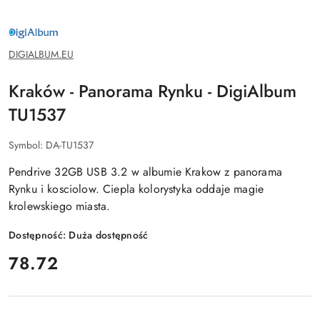
DIGIALBUM.EU
DIGIALBUM.EU
Kraków - Panorama Rynku - DigiAlbum
TU1537
Symbol:
DA-TU1537
Pendrive 32GB USB 3.2 w albumie Krakow z panorama
Rynku i kosciolow. Ciepla kolorystyka oddaje magie
krolewskiego miasta.
Dostępność:
Duża dostępność
cena:
78.72