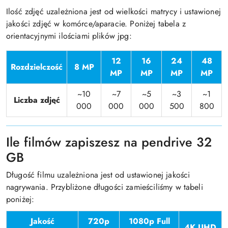
Ilość zdjęć uzależniona jest od wielkości matrycy i ustawionej
jakości zdjęć w komórce/aparacie. Poniżej tabela z
orientacyjnymi ilościami plików jpg:
12
16
24
48
Rozdzielczość
8 MP
MP
MP
MP
MP
~10
~7
~5
~3
~1
Liczba zdjęć
000
000
000
500
800
Ile filmów zapiszesz na pendrive 32
GB
Długość filmu uzależniona jest od ustawionej jakości
nagrywania. Przybliżone długości zamieściliśmy w tabeli
poniżej:
Jakość
720p
1080p Full
4K UHD