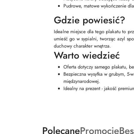
Pudrowe, matowe wykończenie dla
Gdzie powiesić?
Idealne miejsce dla tego plakatu to prz
umieść go w sypialni, tworząc azyl sp
duchowy charakter wnętrza.
Warto wiedzieć
Oferta dotyczy samego plakatu, be
Bezpieczna wysyłka w grubym, 5-w
międzynarodowej.
Idealny na prezent - jakość premiu
Produkty
Produkty
Pro
Polecane
Promocje
Bes
Pomiń karuzelę produktów