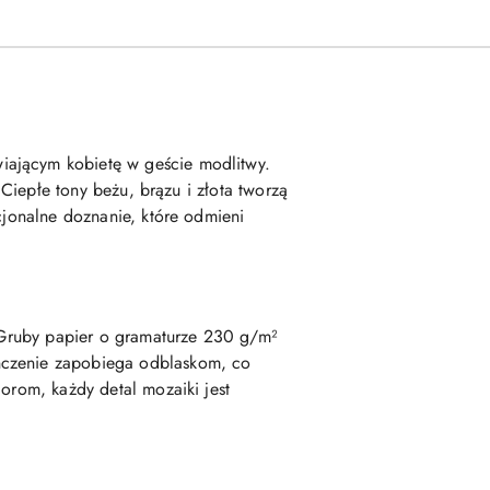
iającym kobietę w geście modlitwy.
 Ciepłe tony beżu, brązu i złota tworzą
cjonalne doznanie, które odmieni
. Gruby papier o gramaturze 230 g/m²
ończenie zapobiega odblaskom, co
orom, każdy detal mozaiki jest