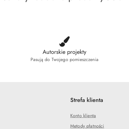
o
o
tusie:
statusie:
status
Autorskie projekty
Pasują do Twojego pomieszczenia
Strefa klienta
Konto klienta
Metody płatności