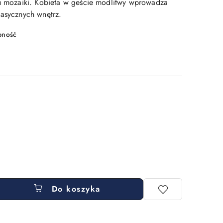
lu mozaiki. Kobieta w geście modlitwy wprowadza
lasycznych wnętrz.
pność
Do koszyka