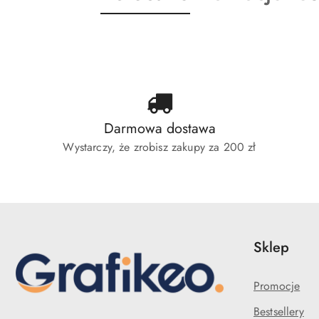
o
o
o
statusie:
statusie:
sta
Darmowa dostawa
Wystarczy, że zrobisz zakupy za 200 zł
Sklep
Promocje
Bestsellery