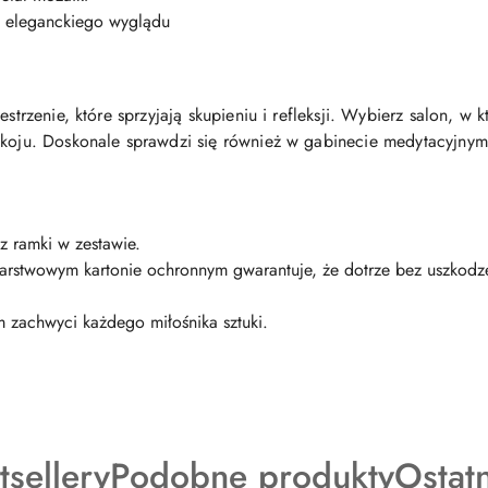
 eleganckiego wyglądu
estrzenie, które sprzyjają skupieniu i refleksji. Wybierz salon, w 
okoju. Doskonale sprawdzi się również w gabinecie medytacyjnym
z ramki w zestawie.
arstwowym kartonie ochronnym gwarantuje, że dotrze bez uszkodze
m zachwyci każdego miłośnika sztuki.
dukty
Produkty
Produ
tsellery
Podobne produkty
Ostat