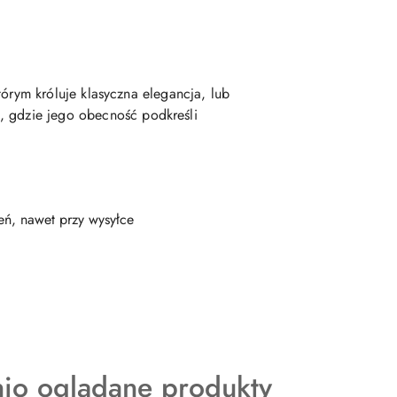
którym króluje klasyczna elegancja, lub
, gdzie jego obecność podkreśli
ń, nawet przy wysyłce
kty
nio oglądane produkty