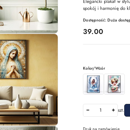
Elegancki plakat w sty
spokój i harmonię do k
Dostępność:
Duża dostę
cena:
39.00
Wariant
Kolor/Wzór
Ilość
szt.
Druk na zamówienie