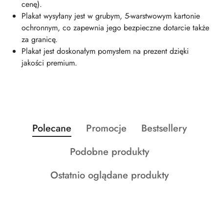
cenę).
Plakat wysyłany jest w grubym, 5-warstwowym kartonie
ochronnym, co zapewnia jego bezpieczne dotarcie także
za granicę.
Plakat jest doskonałym pomysłem na prezent dzięki
jakości premium.
Produkty
Produkty
Produkty
Polecane
Promocje
Bestsellery
Pomiń karuzelę produktów
o
o
o
Produkty
Podobne produkty
statusie:
statusie:
statusie:
o
Produkty
Ostatnio oglądane produkty
statusie:
o
statusie: