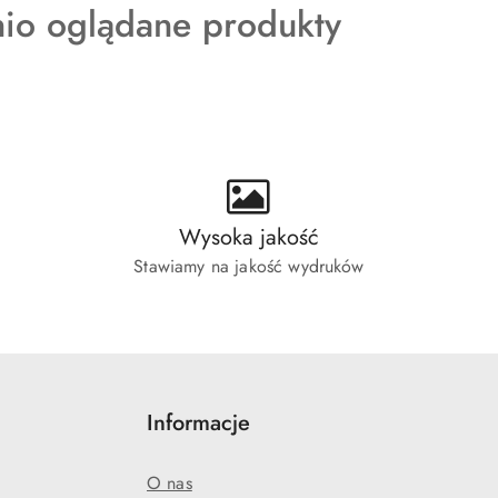
kty
nio oglądane produkty
ie:
Wysoka jakość
Stawiamy na jakość wydruków
Informacje
O nas