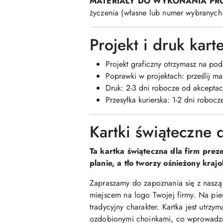
MATERIAŁY DO WYKONANIA PR
życzenia (własne lub numer wybranych 
Projekt i druk kar
Projekt graficzny otrzymasz na po
Poprawki w projektach: prześlij m
Druk: 2-3 dni robocze od akceptac
Przesyłka kurierska: 1-2 dni robocz
Kartki świąteczne 
Ta kartka świąteczna dla firm prez
planie, a tło tworzy ośnieżony kra
Zapraszamy do zapoznania się z naszą 
miejscem na logo Twojej firmy. Na pie
tradycyjny charakter. Kartka jest utrzy
ozdobionymi choinkami, co wprowadza 