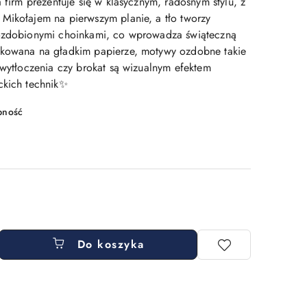
a firm prezentuje się w klasycznym, radosnym stylu, z
Mikołajem na pierwszym planie, a tło tworzy
 ozdobionymi choinkami, co wprowadza świąteczną
ukowana na gładkim papierze, motywy ozdobne takie
 wytłoczenia czy brokat są wizualnym efektem
ckich technik✨
pność
Do koszyka