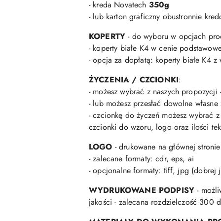
- kreda Novatech
350g
- lub karton graficzny obustronnie kr
KOPERTY
- do wyboru w opcjach pro
- koperty białe K4 w cenie podstawowe
- opcja za dopłatą: koperty białe K4
ŻYCZENIA / CZCIONKI
:
- możesz wybrać z naszych propozycji 
- lub możesz przesłać dowolne własne 
- czcionkę do życzeń możesz wybrać z 
czcionki do wzoru, logo oraz ilości te
LOGO
- drukowane na głównej stronie 
- zalecane formaty: cdr, eps, ai
- opcjonalne formaty: tiff, jpg (dobrej 
WYDRUKOWANE PODPISY
- możli
jakości - zalecana rozdzielczość 300 dp