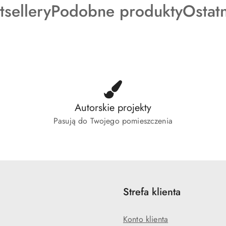
dukty
Produkty
Produ
tsellery
Podobne produkty
Ostat
o
o
tusie:
statusie:
status
Autorskie projekty
Pasują do Twojego pomieszczenia
Strefa klienta
Konto klienta