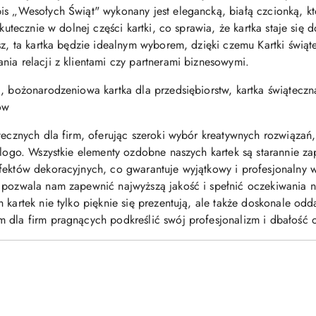
is „Wesołych Świąt" wykonany jest elegancką, białą czcionką, kt
 skutecznie w dolnej części kartki, co sprawia, że kartka staje s
asz, ta kartka będzie idealnym wyborem, dzięki czemu Kartki świą
nia relacji z klientami czy partnerami biznesowymi.
, bożonarodzeniowa kartka dla przedsiębiorstw, kartka świąteczna
ów
tecznych dla firm, oferując szeroki wybór kreatywnych rozwiązań, t
 logo. Wszystkie elementy ozdobne naszych kartek są starannie za
efektów dekoracyjnych, co gwarantuje wyjątkowy i profesjonalny
o pozwala nam zapewnić najwyższą jakość i spełnić oczekiwania 
 kartek nie tylko pięknie się prezentują, ale także doskonale odd
 dla firm pragnących podkreślić swój profesjonalizm i dbałość o