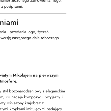
c numer złożonego zamówienia: logo,
 z podpisami.
eniami
nia i przesłania logo, życzeń
ą wersję następnego dnia roboczego
 Świętym Mikołajem na pierwszym
tmosferę.
ny styl bożonarodzeniowy z eleganckim
em, co nadaje kompozycji przyjazny i
worzy ośnieżony krajobraz z
ałymi kropkami imitującymi padający