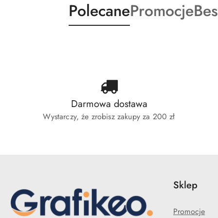
Produkty
Produkty
Pro
Polecane
Promocje
Bes
Pomiń karuzelę produktów
o
o
o
statusie:
statusie:
sta
Darmowa dostawa
Wystarczy, że zrobisz zakupy za 200 zł
Sklep
Promocje