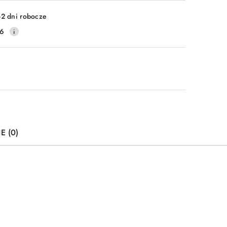
-2 dni robocze
16
E (0)