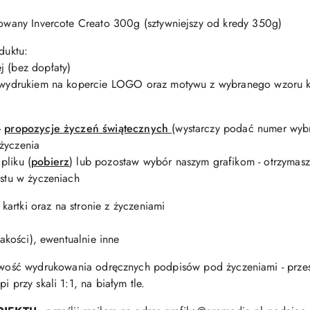
edowany Invercote Creato 300g (sztywniejszy od kredy 350g)
duktu:
j (bez dopłaty)
 z wydrukiem na kopercie LOGO oraz motywu z wybranego wzoru ka
-
propozycje życzeń świątecznych
(wystarczy podać numer wyb
życzenia
pliku (
pobierz
) lub pozostaw wybór naszym grafikom - otrzymas
kstu w życzeniach
kartki oraz na stronie z życzeniami
jakości), ewentualnie inne
wość wydrukowania odręcznych podpisów pod życzeniami - prześ
i przy skali 1:1, na białym tle.