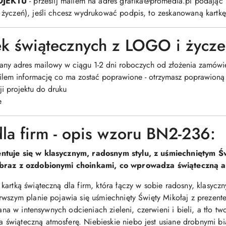
OJEKTU
- prześlij mailem na adres grafika@promedia.pl podają
życzeń), jeśli chcesz wydrukować podpis, to zeskanowaną kartkę
tek świątecznych z LOGO i życz
dany adres mailowy w ciągu 1-2 dni roboczych od złożenia zamówie
ailem informację co ma zostać poprawione - otrzymasz poprawion
ji projektu do druku
e
dla firm - opis wzoru BN2-236:
entuje się w klasycznym, radosnym stylu, z uśmiechniętym
jobraz z ozdobionymi choinkami, co wprowadza świąteczną a
kartką świąteczną dla firm, która łączy w sobie radosny, klasycz
rwszym planie pojawia się uśmiechnięty Święty Mikołaj z prezent
mana w intensywnych odcieniach zieleni, czerwieni i bieli, a tło t
świąteczną atmosferę. Niebieskie niebo jest usiane drobnymi bi