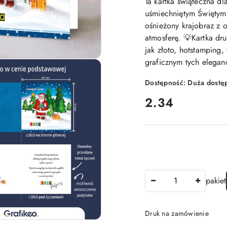
Ta kartka świąteczna dl
uśmiechniętym Świętym 
ośnieżony krajobraz z
atmosferę. 💡Kartka dr
jak złoto, hotstamping,
graficznym tych elegan
Dostępność:
Duża dostę
cena:
2.34
Ilość
pakiet
Druk na zamówienie