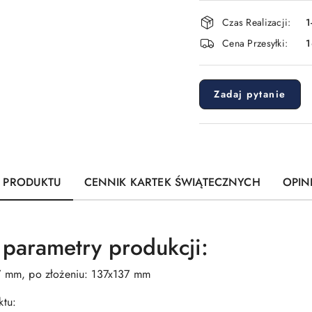
Dostępność
Czas Realizacji:
1
i
Cena Przesyłki:
dostawa
Zadaj pytanie
S PRODUKTU
CENNIK KARTEK ŚWIĄTECZNYCH
OPINI
- parametry produkcji:
37 mm, po złożeniu: 137x137 mm
ktu: