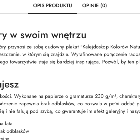
OPIS PRODUKTU
OPINIE (0)
ry w swoim wnętrzu
tóry przynosi ze sobą cudowny plakat "Kalejdoskop Kolorów Natur
ieszczenie, w którym się znajdzie. Wyrafinowane połączenie rado
go towarzystwie staje się bardziej inspirująca. Pozwól, by ten p
ujesz
akości. Wykonane na papierze o gramaturze 230 g/m², charaktery
czenie zapewnia brak odblasków, co pozwala w pełni oddać p
się i nie falują pod szybą, co gwarantuje im efekt galeryjny i nas
a lata
rak odblasków
ryjny