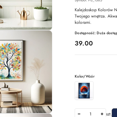
Symbol:
P6_1385
Kalejdoskop Kolorów Nat
Twojego wnętrza. Akw
kolorami.
Dostępność:
Duża dostę
cena:
39.00
Wariant
Kolor/Wzór
Ilość
szt.