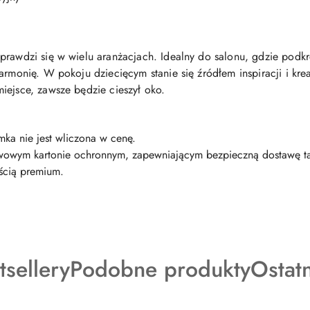
prawdzi się w wielu aranżacjach. Idealny do salonu, gdzie podkr
armonię. W pokoju dziecięcym stanie się źródłem inspiracji i kre
iejsce, zawsze będzie cieszył oko.
mka nie jest wliczona w cenę.
twowym kartonie ochronnym, zapewniającym bezpieczną dostawę ta
ością premium.
dukty
Produkty
Produ
tsellery
Podobne produkty
Ostat
o
o