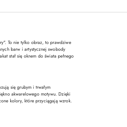
y". To nie tylko obraz, to prawdziwe
snych barw i artystycznej swobody
lakat stał się oknem do świata pełnego
zują się grubym i trwałym
iękno akwarelowego motywu. Dzięki
ycone kolory, które przyciągają wzrok.