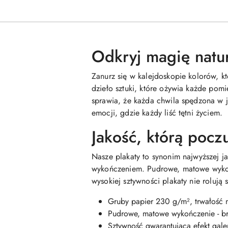
Odkryj magię natu
Zanurz się w kalejdoskopie kolorów, k
dzieło sztuki, które ożywia każde pom
sprawia, że każda chwila spędzona w je
emocji, gdzie każdy liść tętni życiem.
Jakość, którą pocz
Nasze plakaty to synonim najwyższej j
wykończeniem. Pudrowe, matowe wykoń
wysokiej sztywności plakaty nie rolują 
Gruby papier 230 g/m², trwałość n
Pudrowe, matowe wykończenie - b
Sztywność gwarantująca efekt gale