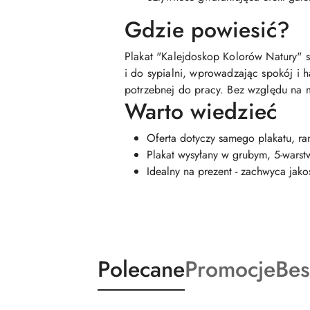
Gdzie powiesić?
Plakat "Kalejdoskop Kolorów Natury" s
i do sypialni, wprowadzając spokój i h
potrzebnej do pracy. Bez względu na m
Warto wiedzieć
Oferta dotyczy samego plakatu, ra
Plakat wysyłany w grubym, 5-wars
Idealny na prezent - zachwyca jak
Produkty
Produkty
Pro
Polecane
Promocje
Bes
Pomiń karuzelę produktów
o
o
o