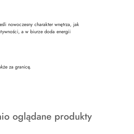
eśli nowoczesny charakter wnętrza, jak
atywności, a w biurze doda energii
kże za granicę.
kty
nio oglądane produkty