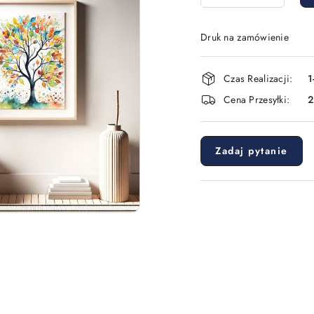
Druk na zamówienie
Dostępność
Czas Realizacji:
1
i
Cena Przesyłki:
dostawa
Zadaj pytanie