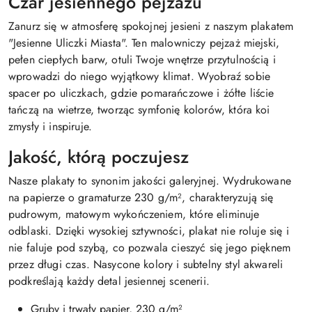
Czar jesiennego pejzażu
Zanurz się w atmosferę spokojnej jesieni z naszym plakatem
"Jesienne Uliczki Miasta". Ten malowniczy pejzaż miejski,
pełen ciepłych barw, otuli Twoje wnętrze przytulnością i
wprowadzi do niego wyjątkowy klimat. Wyobraź sobie
spacer po uliczkach, gdzie pomarańczowe i żółte liście
tańczą na wietrze, tworząc symfonię kolorów, która koi
zmysły i inspiruje.
Jakość, którą poczujesz
Nasze plakaty to synonim jakości galeryjnej. Wydrukowane
na papierze o gramaturze 230 g/m², charakteryzują się
pudrowym, matowym wykończeniem, które eliminuje
odblaski. Dzięki wysokiej sztywności, plakat nie roluje się i
nie faluje pod szybą, co pozwala cieszyć się jego pięknem
przez długi czas. Nasycone kolory i subtelny styl akwareli
podkreślają każdy detal jesiennej scenerii.
Gruby i trwały papier, 230 g/m²