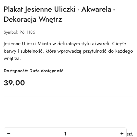
Plakat Jesienne Uliczki - Akwarela -
Dekoracja Wnętrz
Symbol:
P6_1186
Jesienne Uliczki Miasta w delikatnym stylu akwareli. Ciepłe
barwy i subtelność, które wprowadzą przytulność do każdego
wnętrza.
Dostępność:
Duża dostępność
cena:
39.00
Ilość
szt.