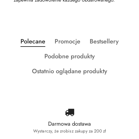
Produkty
Produkty
Produkty
Polecane
Promocje
Bestsellery
Pomiń karuzelę produktów
o
o
o
Produkty
Podobne produkty
statusie:
statusie:
statusie:
o
Produkty
Ostatnio oglądane produkty
statusie:
o
statusie:
Darmowa dostawa
Wystarczy, że zrobisz zakupy za 200 zł