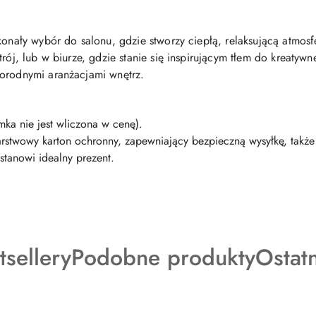
skonały wybór do salonu, gdzie stworzy ciepłą, relaksującą atmos
rój, lub w biurze, gdzie stanie się inspirującym tłem do kreatywn
norodnymi aranżacjami wnętrz.
mka nie jest wliczona w cenę).
arstwowy karton ochronny, zapewniający bezpieczną wysyłkę, tak
stanowi idealny prezent.
dukty
Produkty
Produ
tsellery
Podobne produkty
Ostat
o
o
tusie:
statusie:
status