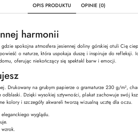
OPIS PRODUKTU
OPINIE (0)
nnej harmonii
gdzie spokojna atmosfera jesiennej doliny górskiej otuli Cię cie
powieść o naturze, która uspokaja duszę i inspiruje do refleksji. 
omu, oferując niekończący się spektakl barw i emocji.
ujesz
yjnej. Drukowany na grubym papierze o gramaturze 230 g/m², ch
odblaski. Dzięki wysokiej sztywności, plakat zachowuje swój kszta
one kolory i szczegóły akwareli tworzą wizualną ucztę dla oczu.
 eleganckiego wyglądu.
uje.
ą wzrok.