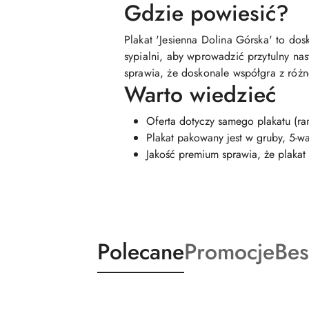
Gdzie powiesić?
Plakat 'Jesienna Dolina Górska' to do
sypialni, aby wprowadzić przytulny nast
sprawia, że doskonale współgra z róż
Warto wiedzieć
Oferta dotyczy samego plakatu (ra
Plakat pakowany jest w gruby, 5-w
Jakość premium sprawia, że plakat 
Produkty
Produkty
Pro
Polecane
Promocje
Bes
Pomiń karuzelę produktów
o
o
o
statusie:
statusie:
sta