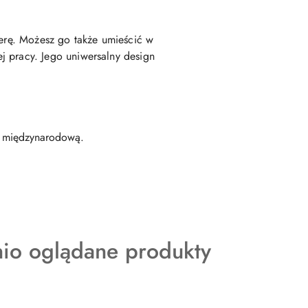
ferę. Możesz go także umieścić w
ej pracy. Jego uniwersalny design
że międzynarodową.
kty
nio oglądane produkty
ie: