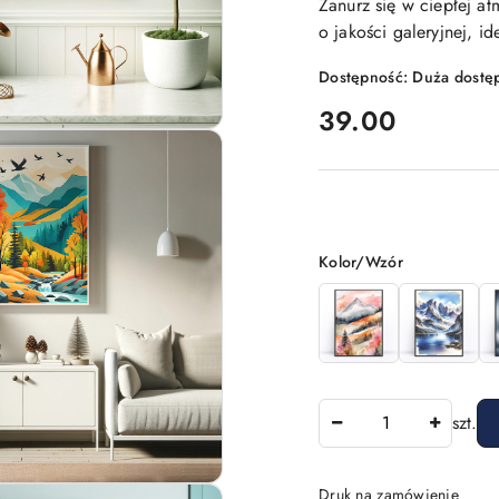
Zanurz się w ciepłej at
o jakości galeryjnej, id
Dostępność:
Duża dostę
cena:
39.00
Wariant
Kolor/Wzór
Ilość
szt.
Druk na zamówienie