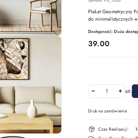
Symbol:
P6_1350
Plakat Geometryczny Po
do minimalistycznych wn
Dostępność:
Duża dostę
cena:
39.00
Ilość
szt.
Druk na zamówienie
Dostępność
Czas Realizacji:
1
i