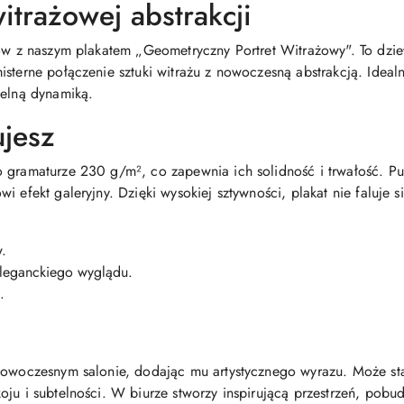
itrażowej abstrakcji
ów z naszym plakatem „Geometryczny Portret Witrażowy". To dzieło
isterne połączenie sztuki witrażu z nowoczesną abstrakcją. Idea
telną dynamiką.
ujesz
o gramaturze 230 g/m², co zapewnia ich solidność i trwałość. 
i efekt galeryjny. Dzięki wysokiej sztywności, plakat nie faluje
.
leganckiego wyglądu.
.
 nowoczesnym salonie, dodając mu artystycznego wyrazu. Może st
ju i subtelności. W biurze stworzy inspirującą przestrzeń, pobu