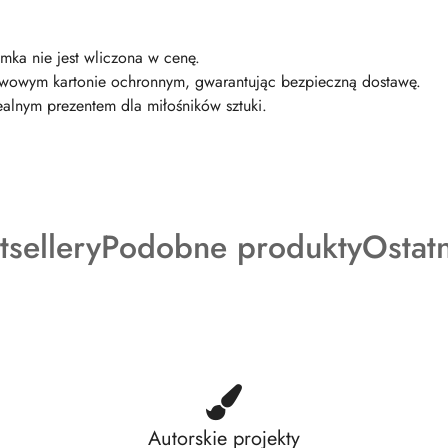
mka nie jest wliczona w cenę.
twowym kartonie ochronnym, gwarantując bezpieczną dostawę.
ealnym prezentem dla miłośników sztuki.
dukty
Produkty
Produ
tsellery
Podobne produkty
Ostat
o
o
tusie:
statusie:
status
Autorskie projekty