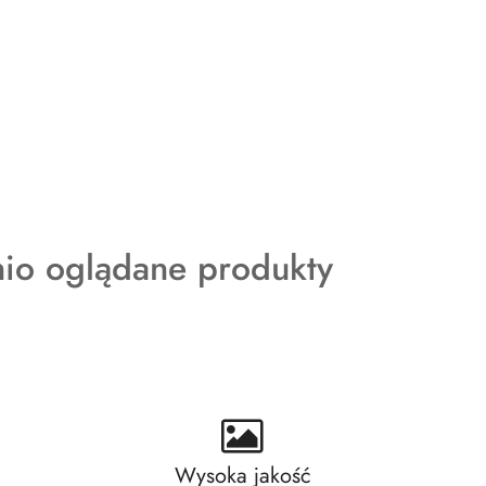
kty
nio oglądane produkty
ie:
Wysoka jakość