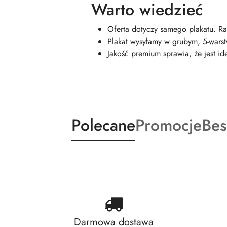
Warto wiedzieć
Oferta dotyczy samego plakatu. Ra
Plakat wysyłamy w grubym, 5-wars
Jakość premium sprawia, że jest id
Produkty
Produkty
Pro
Polecane
Promocje
Bes
Pomiń karuzelę produktów
o
o
o
statusie:
statusie:
sta
Darmowa dostawa