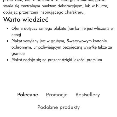
stanie się centralnym punktem dekoracyjnym, lub w biurze,
dodając przestrzeni inspirującego charakteru.
Warto wiedzieć
Oferta dotyczy samego plakatu (ramka nie jest wliczona w
cenę)
Plakat wysyłany jest w grubym, 5-warstwowym kartonie
ochronnym, umożliwiającym bezpieczną wysyłkę także za
granicę
Plakat nadaje się na prezent dzięki jakości premium
Produkty
Produkty
Produkty
Polecane
Promocje
Bestsellery
Pomiń karuzelę produktów
o
o
o
Produkty
Podobne produkty
statusie:
statusie:
statusie:
o