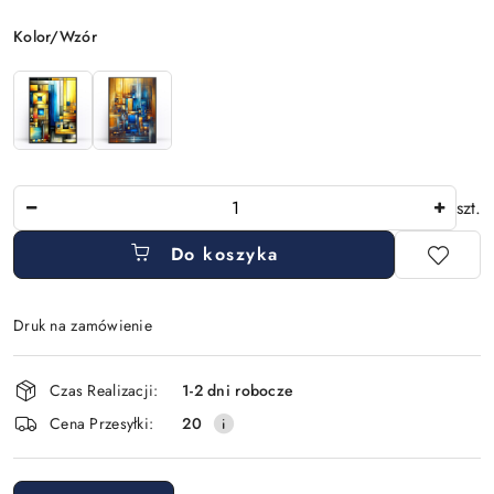
Wariant
Kolor/Wzór
Ilość
szt.
Do koszyka
Druk na zamówienie
Dostępność
Czas Realizacji:
1-2 dni robocze
i
Cena Przesyłki:
20
dostawa