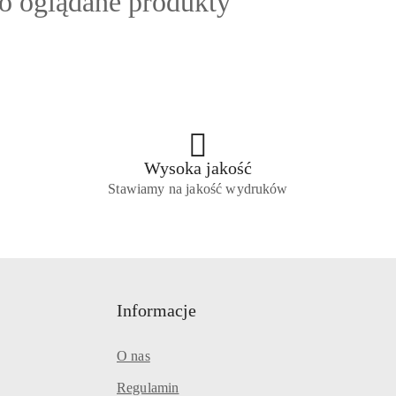
ty
io oglądane produkty
:
Wysoka jakość
Stawiamy na jakość wydruków
Informacje
O nas
Regulamin