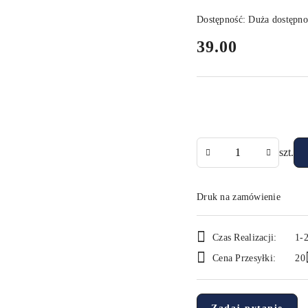
Dostępność:
Duża dostępno
cena:
39.00
Ilość
szt.
Druk na zamówienie
Dostępność
Czas Realizacji:
1-2
i
Cena Przesyłki:
20
dostawa