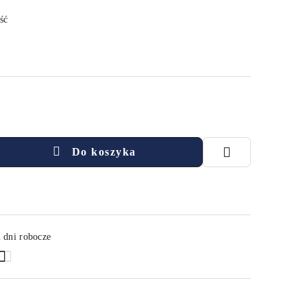
ść
Do koszyka
 dni robocze