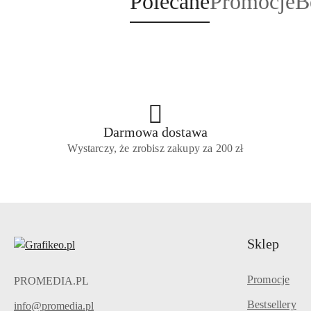
Produkty
Produkty
P
Polecane
Promocje
B
Pomiń karuzelę produktów
o
o
o
statusie:
statusie:
st
Darmowa dostawa
Wystarczy, że zrobisz zakupy za 200 zł
Sklep
Promocje
PROMEDIA.PL
Bestsellery
info@promedia.pl