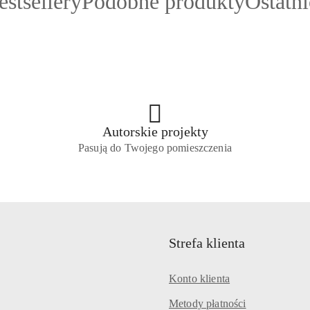
rodukty
Produkty
Produk
estsellery
Podobne produkty
Ostatn
o
o
atusie:
statusie:
statusie
Autorskie projekty
Pasują do Twojego pomieszczenia
Strefa klienta
Konto klienta
Metody płatności