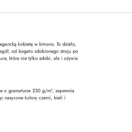
legancką kobietę w kimono. To dzieło,
czegół, od bogato zdobionego stroju po
ce, która nie tylko zdobi, ale i ożywia
rze o gramaturze 230 g/m², zapewnia
 nasycone kolory czerni, bieli i