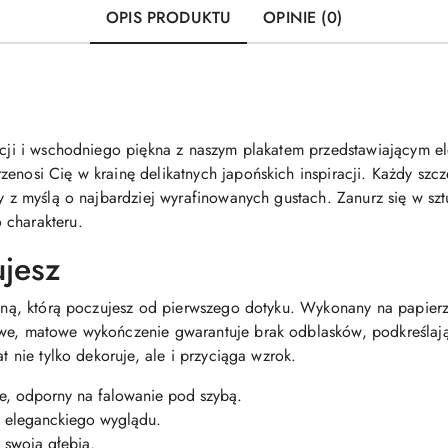
OPIS PRODUKTU
OPINIE (0)
ancji i wschodniego piękna z naszym plakatem przedstawiającym e
zenosi Cię w krainę delikatnych japońskich inspiracji. Każdy sz
y z myślą o najbardziej wyrafinowanych gustach. Zanurz się w sztu
 charakteru.
ujesz
ryjną, którą poczujesz od pierwszego dotyku. Wykonany na papie
we, matowe wykończenie gwarantuje brak odblasków, podkreślając
at nie tylko dekoruje, ale i przyciąga wzrok.
ze, odporny na falowanie pod szybą.
 eleganckiego wyglądu.
 swoją głębią.