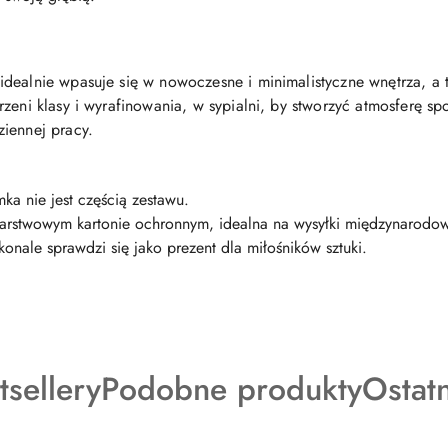
dealnie wpasuje się w nowoczesne i minimalistyczne wnętrza, a t
zeni klasy i wyrafinowania, w sypialni, by stworzyć atmosferę sp
iennej pracy.
ka nie jest częścią zestawu.
arstwowym kartonie ochronnym, idealna na wysyłki międzynarodo
konale sprawdzi się jako prezent dla miłośników sztuki.
dukty
Produkty
Produ
tsellery
Podobne produkty
Ostat
o
o