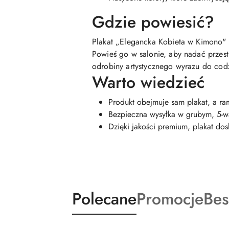
Gdzie powiesić?
Plakat „Elegancka Kobieta w Kimono" i
Powieś go w salonie, aby nadać przestr
odrobiny artystycznego wyrazu do codz
Warto wiedzieć
Produkt obejmuje sam plakat, a ram
Bezpieczna wysyłka w grubym, 5-w
Dzięki jakości premium, plakat dos
Produkty
Produkty
Pro
Polecane
Promocje
Bes
Pomiń karuzelę produktów
o
o
o