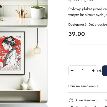
Symbol:
P6_1513
Stylowy plakat przedst
wnętrz inspirowanych j
Dostępność:
Duża dostę
cena:
39.00
Ilość
szt.
Druk na zamówienie
Dostępność
Czas Realizacji:
1
i