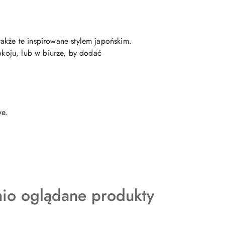
akże te inspirowane stylem japońskim.
okoju, lub w biurze, by dodać
we.
kty
nio oglądane produkty