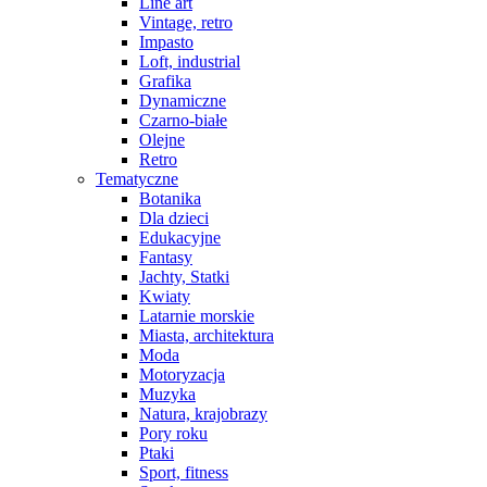
Line art
Vintage, retro
Impasto
Loft, industrial
Grafika
Dynamiczne
Czarno-białe
Olejne
Retro
Tematyczne
Botanika
Dla dzieci
Edukacyjne
Fantasy
Jachty, Statki
Kwiaty
Latarnie morskie
Miasta, architektura
Moda
Motoryzacja
Muzyka
Natura, krajobrazy
Pory roku
Ptaki
Sport, fitness