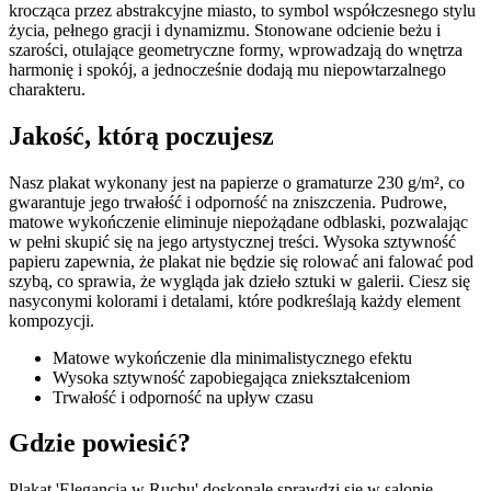
krocząca przez abstrakcyjne miasto, to symbol współczesnego stylu
życia, pełnego gracji i dynamizmu. Stonowane odcienie beżu i
szarości, otulające geometryczne formy, wprowadzają do wnętrza
harmonię i spokój, a jednocześnie dodają mu niepowtarzalnego
charakteru.
Jakość, którą poczujesz
Nasz plakat wykonany jest na papierze o gramaturze 230 g/m², co
gwarantuje jego trwałość i odporność na zniszczenia. Pudrowe,
matowe wykończenie eliminuje niepożądane odblaski, pozwalając
w pełni skupić się na jego artystycznej treści. Wysoka sztywność
papieru zapewnia, że plakat nie będzie się rolować ani falować pod
szybą, co sprawia, że wygląda jak dzieło sztuki w galerii. Ciesz się
nasyconymi kolorami i detalami, które podkreślają każdy element
kompozycji.
Matowe wykończenie dla minimalistycznego efektu
Wysoka sztywność zapobiegająca zniekształceniom
Trwałość i odporność na upływ czasu
Gdzie powiesić?
Plakat 'Elegancja w Ruchu' doskonale sprawdzi się w salonie,