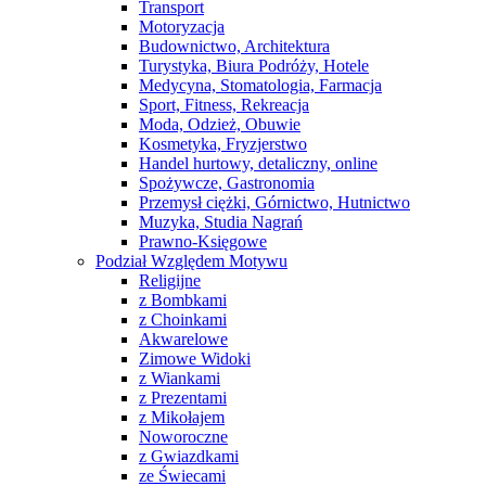
Transport
Motoryzacja
Budownictwo, Architektura
Turystyka, Biura Podróży, Hotele
Medycyna, Stomatologia, Farmacja
Sport, Fitness, Rekreacja
Moda, Odzież, Obuwie
Kosmetyka, Fryzjerstwo
Handel hurtowy, detaliczny, online
Spożywcze, Gastronomia
Przemysł ciężki, Górnictwo, Hutnictwo
Muzyka, Studia Nagrań
Prawno-Księgowe
Podział Względem Motywu
Religijne
z Bombkami
z Choinkami
Akwarelowe
Zimowe Widoki
z Wiankami
z Prezentami
z Mikołajem
Noworoczne
z Gwiazdkami
ze Świecami