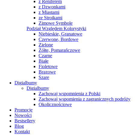
z Reniferem
z Dzwonkami
z Miastami
ze Stroikami
Zimowe Symbole
Podział Względem Kolorystyki
Niebieskie, Granatowe
Czerwone, Bordowe
Zielone
Żółte, Pomarańczowe
Czarne
Białe
Fioletowe
Brązowe
Szare
Digialbumy
Digialbumy
Zachowaj wspomnienia z Polski
Zachowaj wspomienia z zagranicznych podróży
Okolicznościowe
Promocje
Nowości
Bestsellery
Blog
Kontakt