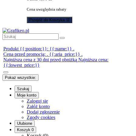
Cena uwzględnia rabaty
Przejdź do Koszyka 🛒
Produkt {{:position:}}:
{{:name:}}
.
Cena przed promocją:
.
{{:aria_price:}}
.
Najniższa cena z 30 dni przed obniżką
Najniższa cena:
{{:lowest_price:}}
Pokaż wszystkie:
Szukaj
Moje konto
Zaloguj się
Załóż konto
Dodaj zgłoszenie
Zgody cookies
Ulubione
Koszyk
0
Koszyk (
0
)