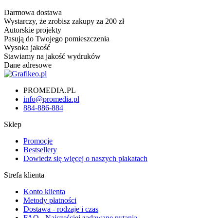
Darmowa dostawa
Wystarczy, że zrobisz zakupy za 200 zł
Autorskie projekty
Pasują do Twojego pomieszczenia
Wysoka jakość
Stawiamy na jakość wydruków
Dane adresowe
PROMEDIA.PL
info@promedia.pl
884-886-884
Sklep
Promocje
Bestsellery
Dowiedz się więcej o naszych plakatach
Strefa klienta
Konto klienta
Metody płatności
Dostawa - rodzaje i czas
FAQ - Najczęściej zadawane pytania