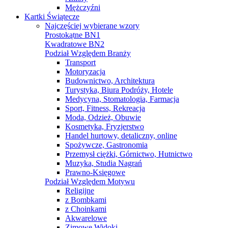
Mężczyźni
Kartki Świątecze
Najczęściej wybierane wzory
Prostokątne BN1
Kwadratowe BN2
Podział Względem Branży
Transport
Motoryzacja
Budownictwo, Architektura
Turystyka, Biura Podróży, Hotele
Medycyna, Stomatologia, Farmacja
Sport, Fitness, Rekreacja
Moda, Odzież, Obuwie
Kosmetyka, Fryzjerstwo
Handel hurtowy, detaliczny, online
Spożywcze, Gastronomia
Przemysł ciężki, Górnictwo, Hutnictwo
Muzyka, Studia Nagrań
Prawno-Księgowe
Podział Względem Motywu
Religijne
z Bombkami
z Choinkami
Akwarelowe
Zimowe Widoki