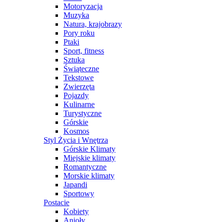
Motoryzacja
Muzyka
Natura, krajobrazy
Pory roku
Ptaki
Sport, fitness
Sztuka
Świąteczne
Tekstowe
Zwierzęta
Pojazdy
Kulinarne
Turystyczne
Górskie
Kosmos
Styl Życia i Wnętrza
Górskie Klimaty
Miejskie klimaty
Romantyczne
Morskie klimaty
Japandi
Sportowy
Postacie
Kobiety
Anioły