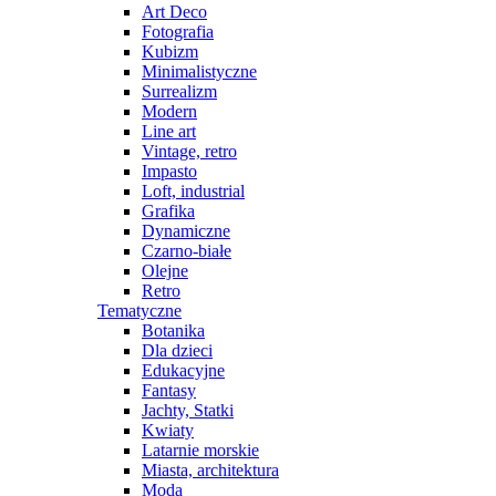
Art Deco
Fotografia
Kubizm
Minimalistyczne
Surrealizm
Modern
Line art
Vintage, retro
Impasto
Loft, industrial
Grafika
Dynamiczne
Czarno-białe
Olejne
Retro
Tematyczne
Botanika
Dla dzieci
Edukacyjne
Fantasy
Jachty, Statki
Kwiaty
Latarnie morskie
Miasta, architektura
Moda