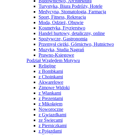
Budownictwo, Architektura
Turystyka, Biura Podróży, Hotele
Medycyna, Stomatologia, Farmacja
Sport, Fitness, Rekreacja
Moda, Odzież, Obuwie
Kosmetyka, Fryzjerstwo
Handel hurtowy, detaliczny, online
Spożywcze, Gastronomia
Przemysł ciężki, Górnictwo, Hutnictwo
Muzyka, Studia Nagrań
Prawno-Księgowe
Podział Względem Motywu
Religijne
z Bombkami
z Choinkami
Akwarelowe
Zimowe Widoki
z Wiankami
z Prezentami
z Mikołajem
Noworoczne
z Gwiazdkami
ze Świecami
z Pierniczkami
z Pojazdami