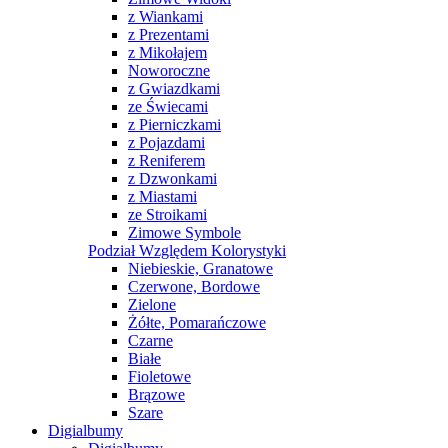
z Wiankami
z Prezentami
z Mikołajem
Noworoczne
z Gwiazdkami
ze Świecami
z Pierniczkami
z Pojazdami
z Reniferem
z Dzwonkami
z Miastami
ze Stroikami
Zimowe Symbole
Podział Względem Kolorystyki
Niebieskie, Granatowe
Czerwone, Bordowe
Zielone
Żółte, Pomarańczowe
Czarne
Białe
Fioletowe
Brązowe
Szare
Digialbumy