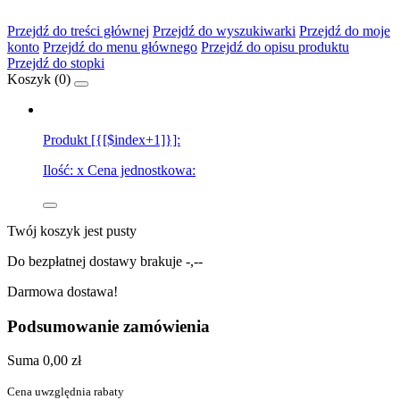
Przejdź do treści głównej
Przejdź do wyszukiwarki
Przejdź do moje
konto
Przejdź do menu głównego
Przejdź do opisu produktu
Przejdź do stopki
Koszyk (
0
)
Produkt [{[$index+1]}]:
Ilość:
x
Cena jednostkowa:
Twój koszyk jest pusty
Do bezpłatnej dostawy brakuje
-,--
Darmowa dostawa!
Podsumowanie zamówienia
Suma
0,00 zł
Cena uwzględnia rabaty