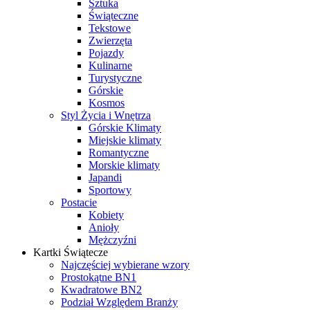
Sztuka
Świąteczne
Tekstowe
Zwierzęta
Pojazdy
Kulinarne
Turystyczne
Górskie
Kosmos
Styl Życia i Wnętrza
Górskie Klimaty
Miejskie klimaty
Romantyczne
Morskie klimaty
Japandi
Sportowy
Postacie
Kobiety
Anioły
Mężczyźni
Kartki Świątecze
Najczęściej wybierane wzory
Prostokątne BN1
Kwadratowe BN2
Podział Względem Branży