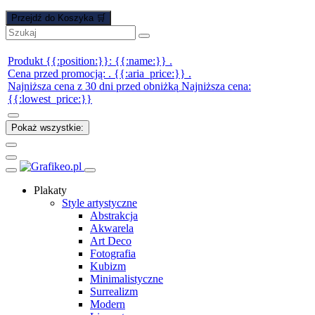
Przejdź do Koszyka 🛒
Produkt {{:position:}}:
{{:name:}}
.
Cena przed promocją:
.
{{:aria_price:}}
.
Najniższa cena z 30 dni przed obniżką
Najniższa cena:
{{:lowest_price:}}
Pokaż wszystkie:
Plakaty
Style artystyczne
Abstrakcja
Akwarela
Art Deco
Fotografia
Kubizm
Minimalistyczne
Surrealizm
Modern