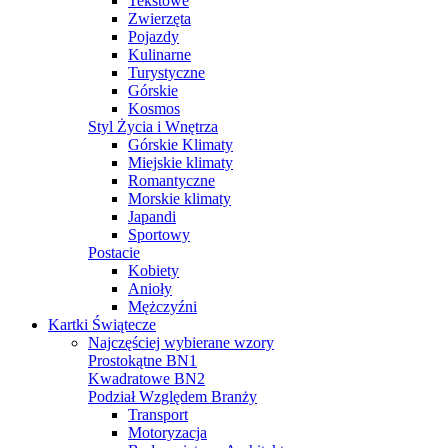
Tekstowe
Zwierzęta
Pojazdy
Kulinarne
Turystyczne
Górskie
Kosmos
Styl Życia i Wnętrza
Górskie Klimaty
Miejskie klimaty
Romantyczne
Morskie klimaty
Japandi
Sportowy
Postacie
Kobiety
Anioły
Mężczyźni
Kartki Świątecze
Najczęściej wybierane wzory
Prostokątne BN1
Kwadratowe BN2
Podział Względem Branży
Transport
Motoryzacja