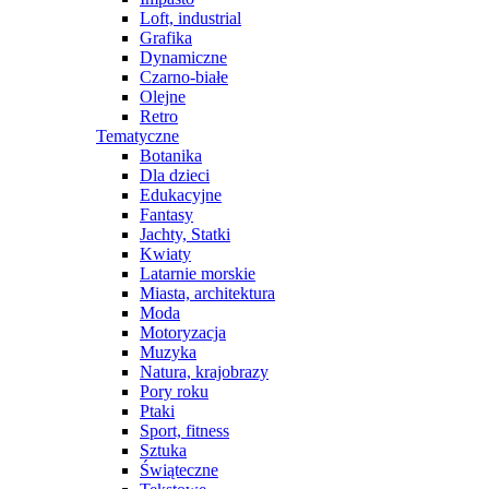
Loft, industrial
Grafika
Dynamiczne
Czarno-białe
Olejne
Retro
Tematyczne
Botanika
Dla dzieci
Edukacyjne
Fantasy
Jachty, Statki
Kwiaty
Latarnie morskie
Miasta, architektura
Moda
Motoryzacja
Muzyka
Natura, krajobrazy
Pory roku
Ptaki
Sport, fitness
Sztuka
Świąteczne