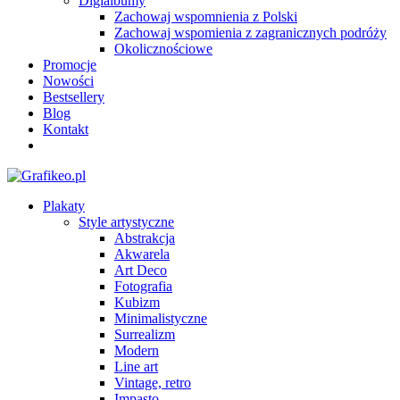
Digialbumy
Zachowaj wspomnienia z Polski
Zachowaj wspomienia z zagranicznych podróży
Okolicznościowe
Promocje
Nowości
Bestsellery
Blog
Kontakt
Plakaty
Style artystyczne
Abstrakcja
Akwarela
Art Deco
Fotografia
Kubizm
Minimalistyczne
Surrealizm
Modern
Line art
Vintage, retro
Impasto