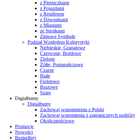
z Pierniczkami
z Pojazdami
z Reniferem
z Dzwonkami
z Miastami
ze Stroikami
Zimowe Symbole
Podział Względem Kolorystyki
Niebieskie, Granatowe
Czerwone, Bordowe
Zielone
Żółte, Pomarańczowe
Czarne
Białe
Fioletowe
Brązowe
Szare
Digialbumy
Digialbumy
Zachowaj wspomnienia z Polski
Zachowaj wspomienia z zagranicznych podróży
Okolicznościowe
Promocje
Nowości
Bestsellery