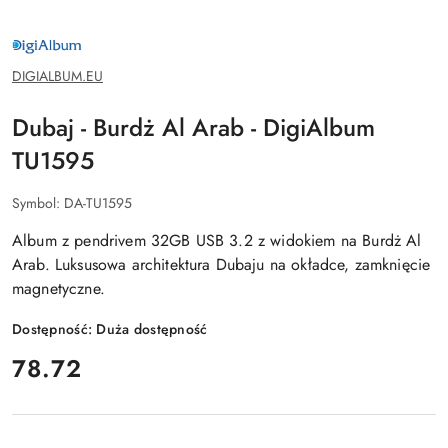
DIGIALBUM.EU
DIGIALBUM.EU
Dubaj - Burdż Al Arab - DigiAlbum
TU1595
Symbol:
DA-TU1595
Album z pendrivem 32GB USB 3.2 z widokiem na Burdż Al
Arab. Luksusowa architektura Dubaju na okładce, zamknięcie
magnetyczne.
Dostępność:
Duża dostępność
cena:
78.72