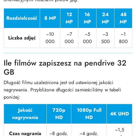
12
16
24
48
Rozdzielczość
8 MP
MP
MP
MP
MP
~10
~7
~5
~3
~1
Liczba zdjęć
000
000
000
500
800
Ile filmów zapiszesz na pendrive 32
GB
Długość filmu uzależniona jest od ustawionej jakości
nagrywania. Przybliżone długości zamieściliśmy w tabeli
poniżej:
Jakość
720p
1080p Full
4K UHD
nagrywania
HD
HD
~1,5
Czas nagrania
~8 godz.
~4 godz.