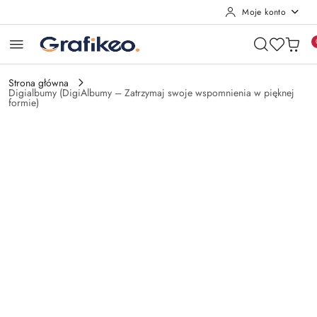
Moje konto
Przejdź do treści głównej
Przejdź do wyszukiwarki
Przejdź do moje konto
Przejdź do menu głównego
Przejdź do opisu produktu
Przejdź do stopki
Strona główna
Digialbumy (DigiAlbumy – Zatrzymaj swoje wspomnienia w pięknej
formie)