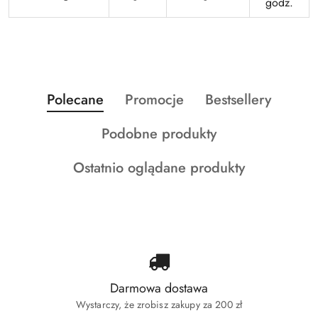
godz.
Produkty
Produkty
Produkty
Polecane
Promocje
Bestsellery
Pomiń karuzelę produktów
o
o
o
Produkty
Podobne produkty
statusie:
statusie:
statusie:
o
Produkty
Ostatnio oglądane produkty
statusie:
o
statusie:
Darmowa dostawa
Wystarczy, że zrobisz zakupy za 200 zł