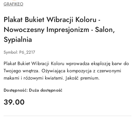
GRAFIKEO
Plakat Bukiet Wibracji Koloru -
Nowoczesny Impresjonizm - Salon,
Sypialnia
Symbol:
P6_2217
Plakat Bukiet Wibracji Koloru wprowadza eksplozję barw do
Twojego wnętrza. Ożywiająca kompozycja z czerwonymi
makami i różowymi kwiatami. Jakość premium.
Dostępność:
Duża dostępność
cena:
39.00