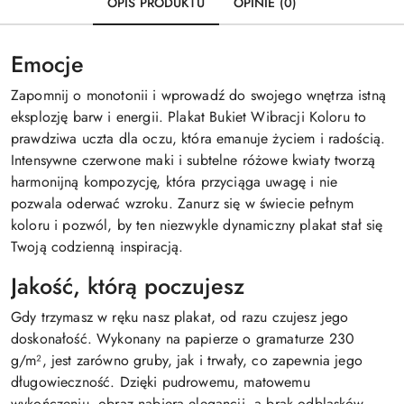
OPIS PRODUKTU
OPINIE (0)
Emocje
Zapomnij o monotonii i wprowadź do swojego wnętrza istną
eksplozję barw i energii. Plakat Bukiet Wibracji Koloru to
prawdziwa uczta dla oczu, która emanuje życiem i radością.
Intensywne czerwone maki i subtelne różowe kwiaty tworzą
harmonijną kompozycję, która przyciąga uwagę i nie
pozwala oderwać wzroku. Zanurz się w świecie pełnym
koloru i pozwól, by ten niezwykle dynamiczny plakat stał się
Twoją codzienną inspiracją.
Jakość, którą poczujesz
Gdy trzymasz w ręku nasz plakat, od razu czujesz jego
doskonałość. Wykonany na papierze o gramaturze 230
g/m², jest zarówno gruby, jak i trwały, co zapewnia jego
długowieczność. Dzięki pudrowemu, matowemu
wykończeniu, obraz nabiera elegancji, a brak odblasków