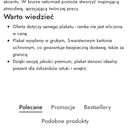
akcentu. W biurze natomiast pomoże stworzyć inspirującą
atmosferę, sprzyjającą twórczej pracy.
Warto wiedzieć
Oferta dotyczy samego plakatu - ramka nie jest wliczona
w cenę.
Plakat wysyłamy w grubym, 5-warstwowym kartonie
ochronnym, co gwarantuje bezpieczną dostawę, także za
granicę.
Dzięki swojej jakości premium, plakat stanowi idealny
prezent dla miłośników sztuki i wnętrz.
Produkty
Produkty
Produkty
Polecane
Promocje
Bestsellery
Pomiń karuzelę produktów
o
o
o
Produkty
Podobne produkty
statusie:
statusie:
statusie:
o