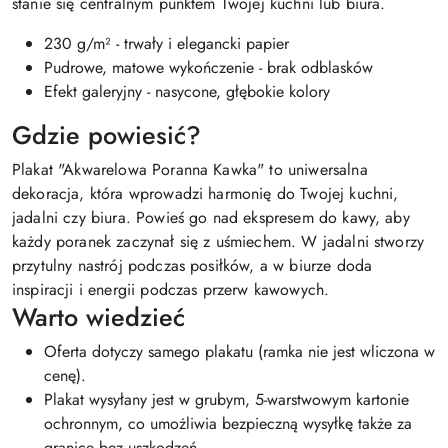
stanie się centralnym punktem Twojej kuchni lub biura.
230 g/m² - trwały i elegancki papier
Pudrowe, matowe wykończenie - brak odblasków
Efekt galeryjny - nasycone, głębokie kolory
Gdzie powiesić?
Plakat "Akwarelowa Poranna Kawka" to uniwersalna
dekoracja, która wprowadzi harmonię do Twojej kuchni,
jadalni czy biura. Powieś go nad ekspresem do kawy, aby
każdy poranek zaczynał się z uśmiechem. W jadalni stworzy
przytulny nastrój podczas posiłków, a w biurze doda
inspiracji i energii podczas przerw kawowych.
Warto wiedzieć
Oferta dotyczy samego plakatu (ramka nie jest wliczona w
cenę).
Plakat wysyłany jest w grubym, 5-warstwowym kartonie
ochronnym, co umożliwia bezpieczną wysyłkę także za
granicę bez uszkodzeń.