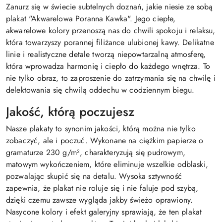
Zanurz się w świecie subtelnych doznań, jakie niesie ze sobą
plakat "Akwarelowa Poranna Kawka". Jego ciepłe,
akwarelowe kolory przenoszą nas do chwili spokoju i relaksu,
która towarzyszy porannej filiżance ulubionej kawy. Delikatne
linie i realistyczne detale tworzą niepowtarzalną atmosferę,
która wprowadza harmonię i ciepło do każdego wnętrza. To
nie tylko obraz, to zaproszenie do zatrzymania się na chwilę i
delektowania się chwilą oddechu w codziennym biegu.
Jakość, którą poczujesz
Nasze plakaty to synonim jakości, którą można nie tylko
zobaczyć, ale i poczuć. Wykonane na ciężkim papierze o
gramaturze 230 g/m², charakteryzują się pudrowym,
matowym wykończeniem, które eliminuje wszelkie odblaski,
pozwalając skupić się na detalu. Wysoka sztywność
zapewnia, że plakat nie roluje się i nie faluje pod szybą,
dzięki czemu zawsze wygląda jakby świeżo oprawiony.
Nasycone kolory i efekt galeryjny sprawiają, że ten plakat