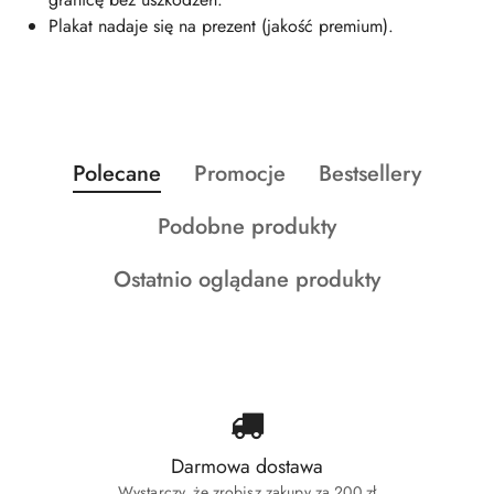
Plakat nadaje się na prezent (jakość premium).
Produkty
Produkty
Produkty
Polecane
Promocje
Bestsellery
Pomiń karuzelę produktów
o
o
o
Produkty
Podobne produkty
statusie:
statusie:
statusie:
o
Produkty
Ostatnio oglądane produkty
statusie:
o
statusie:
Darmowa dostawa
Wystarczy, że zrobisz zakupy za 200 zł