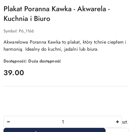
Plakat Poranna Kawka - Akwarela -
Kuchnia i Biuro
Symbol:
P6_1166
Akwarelowa Poranna Kawka to plakat, który tchnie ciepłem i
harmonią. Idealny do kuchni, jadalni lub biura.
Dostępność:
Duża dostępność
cena:
39.00
Ilość
szt.