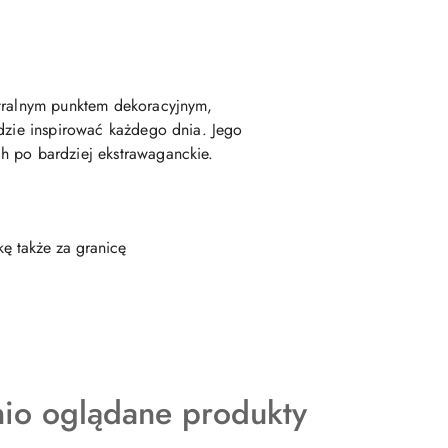
ntralnym punktem dekoracyjnym,
ędzie inspirować każdego dnia. Jego
h po bardziej ekstrawaganckie.
ę także za granicę
kty
nio oglądane produkty