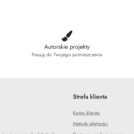
o
o
tusie:
statusie:
status
Autorskie projekty
Pasują do Twojego pomieszczenia
Strefa klienta
Konto klienta
Metody płatności