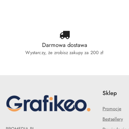
o
o
o
statusie:
statusie:
sta
Darmowa dostawa
Wystarczy, że zrobisz zakupy za 200 zł
Sklep
Promocje
Bestsellery
PROMEDIA.PL