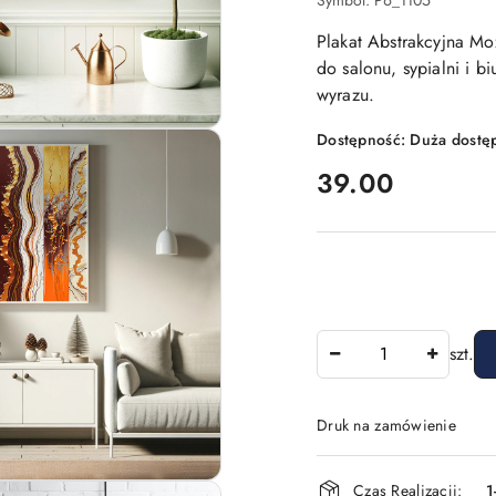
Symbol:
P6_1105
Plakat Abstrakcyjna Mo
do salonu, sypialni i 
wyrazu.
Dostępność:
Duża dostę
cena:
39.00
Ilość
szt.
Druk na zamówienie
Dostępność
Czas Realizacji:
1