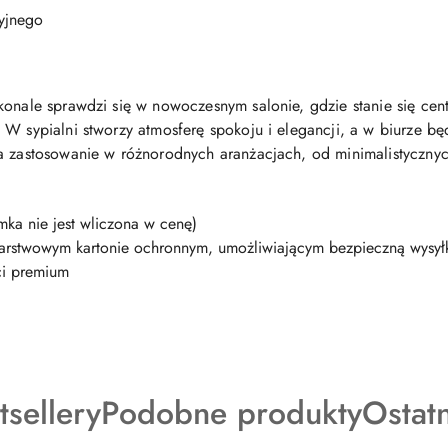
ryjnego
konale sprawdzi się w nowoczesnym salonie, gdzie stanie się ce
 W sypialni stworzy atmosferę spokoju i elegancji, a w biurze b
a zastosowanie w różnorodnych aranżacjach, od minimalistycznyc
mka nie jest wliczona w cenę)
warstwowym kartonie ochronnym, umożliwiającym bezpieczną wysyłk
ci premium
dukty
Produkty
Produ
tsellery
Podobne produkty
Ostat