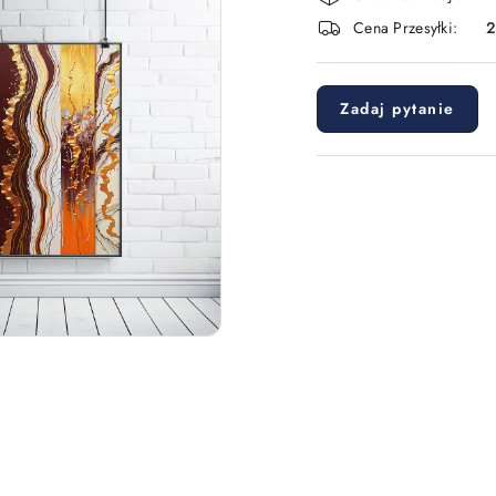
i
Cena Przesyłki:
dostawa
Zadaj pytanie